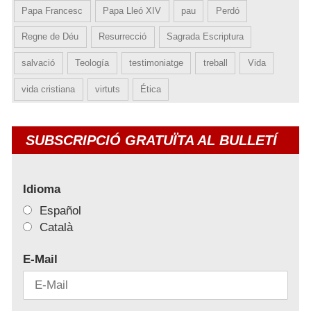
Papa Francesc
Papa Lleó XIV
pau
Perdó
Regne de Déu
Resurrecció
Sagrada Escriptura
salvació
Teología
testimoniatge
treball
Vida
vida cristiana
virtuts
Ética
SUBSCRIPCIÓ GRATUÏTA AL BULLETÍ
Idioma
Español
Català
E-Mail