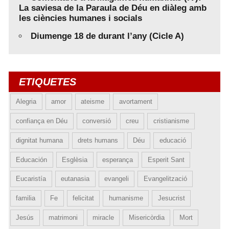
La saviesa de la Paraula de Déu en diàleg amb
les ciències humanes i socials
Diumenge 18 de durant l’any (Cicle A)
ETIQUETES
Alegria
amor
ateisme
avortament
confiança en Déu
conversió
creu
cristianisme
dignitat humana
drets humans
Déu
educació
Educación
Esglèsia
esperança
Esperit Sant
Eucaristía
eutanasia
evangeli
Evangelització
familia
Fe
felicitat
humanisme
Jesucrist
Jesús
matrimoni
miracle
Misericòrdia
Mort