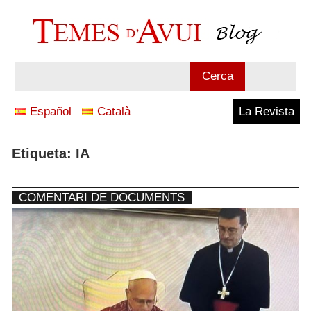
Vés
al
contingut
Blog
Cerca
Temes
Español
Català
La Revista
d'Avui
Etiqueta:
IA
COMENTARI DE DOCUMENTS