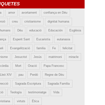
IQUETES
ia
amor
avortament
confiança en Déu
rsió
creu
cristianisme
dignitat humana
 humans
Déu
educació
Educación
Esglèsia
ança
Esperit Sant
Eucaristía
eutanasia
eli
Evangelització
familia
Fe
felicitat
nisme
Jesucrist
Jesús
matrimoni
miracle
icòrdia
Mort
Oració
Papa Francesc
Lleó XIV
pau
Perdó
Regne de Déu
recció
Sagrada Escriptura
Sagrada Familia
ció
Teología
testimoniatge
Vida
ristiana
virtuts
Ética