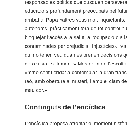
responsables polítics que busquen persevera
educadors profundament preocupats pel futu
arribat al Papa «altres veus molt inquietant
autònoms, pràcticament fora de tot control h
bloquejar l’accés a la salut, a l’ocupació o a
contaminades per prejudicis i injustícies». Va 
qui no tenen veu quan es prenen decisions 
d’exclusió i sofriment.» Més enllà de l’escolta,
«m’he sentit cridat a contemplar la gran tran
raó, amb obertura al misteri, i amb el clam de
meu cor.»
Continguts de l’encíclica
L’encíclica proposa afrontar el moment històri