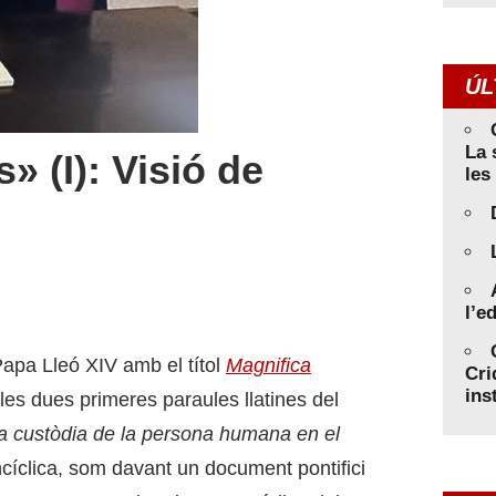
ÚL
La 
 (I): Visió de
les
l’e
Papa Lleó XIV amb el títol
Magnifica
Cri
ins
les dues primeres paraules llatines del
la custòdia de la persona humana en el
ncíclica, som davant un document pontifici