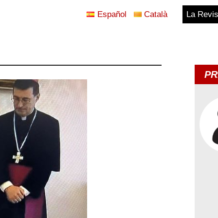
Español
Català
La Revis
Blog
Temes
PR
d'Avui