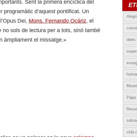
mportants. Sent la primera encíclica del
ET
r programàtic d’aquest pontificat. Un
Alegr
 l’Opus Dei,
Mons. Fernando Ocáriz
, el
conve
 no sols de lectura per a tots, sinó també
e’n àmpliament el missatge.»
drets
esper
evang
huma
Miser
Papa 
Resur
salva
vida c