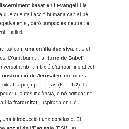
discerniment basat en l’Evangeli i la
va que orienta l’acció humana cap al bé
gativa en si, però tampoc és neutral: el
i utilitzi.
manitat com
una cruïlla decisiva
, que el
es. D’una banda, la “
torre de Babel
”
iversal amb l’ambició d’arribar fins al cel
construcció de Jerusalem
en ruïnes
ilitat i «peça per peça» (Neh 1-2). La
poder i l’autosuficiència, o bé edificar-ne
a i la fraternitat
, inspirada en Déu.
, una introducció i una conclusió. El
na social de l’Església (DSI)
, un