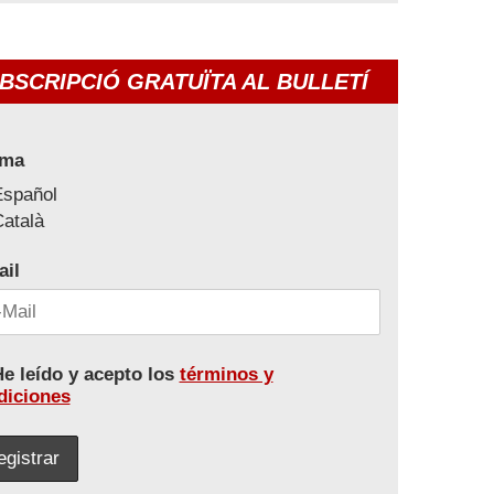
BSCRIPCIÓ GRATUÏTA AL BULLETÍ
oma
Español
atalà
ail
e leído y acepto los
términos y
diciones