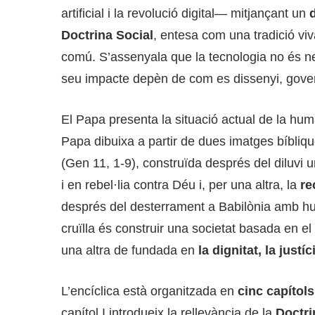
artificial i la revolució digital— mitjançant un
Doctrina Social
, entesa com una tradició vi
comú. S’assenyala que la tecnologia no és ne
seu impacte depèn de com es dissenyi, governi 
El Papa presenta la situació actual de la hu
Papa dibuixa a partir de dues imatges bíbliqu
(Gen 11, 1-9), construïda després del diluvi un
i en rebel·lia contra Déu i, per una altra, la
re
després del desterrament a Babilònia amb hum
cruïlla és construir una societat basada en el 
una altra de fundada en
la
dignitat, la justíci
L’encíclica està organitzada en
cinc capítols
capítol I introdueix la rellevància de la
Doctri