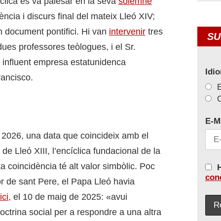
clica es va palesar en la seva
solemne
cia i discurs final del mateix Lleó XIV;
n document pontifici. Hi van
intervenir
tres
SU
ues professores teòlogues, i el Sr.
a influent empresa estatunidenca
Idi
rancisco.
C
E-M
2026, una data que coincideix amb el
de Lleó XIII, l’encíclica fundacional de la
a coincidència té alt valor simbòlic. Poc
H
con
or de sant Pere, el Papa Lleó havia
ici
, el 10 de maig de 2025: «avui
doctrina social per a respondre a una altra