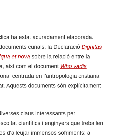
cíclica ha estat acuradament elaborada.
ocuments curials, la Declaració
Dignitas
iqua et nova
sobre la relació entre la
mana, així com el document
Who vadis
onal centrada en l’antropologia cristiana
tat. Aquests documents són explícitament
diverses claus interessants per
coltat científics i enginyers que treballen
s d’alleujar immensos sofriments; a