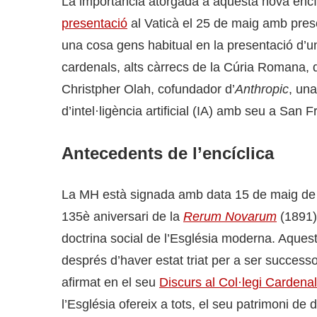
La importància atorgada a aquesta nova encí
presentació
al Vaticà el 25 de maig amb presèn
una cosa gens habitual en la presentació d’u
cardenals, alts càrrecs de la Cúria Romana, d
Christpher Olah, cofundador d’
Anthropic
, un
d’intel·ligència artificial (IA) amb seu a San F
Antecedents de l’encíclica
La MH està signada amb data 15 de maig de 
135è aniversari de la
Rerum Novarum
(1891) 
doctrina social de l’Església moderna. Aquest
després d’haver estat triat per a ser success
afirmat en el seu
Discurs al Col·legi Cardenal
l’Església ofereix a tots, el seu patrimoni de 