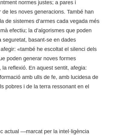
ntment normes justes; a pares i
r de les noves generacions. També han
s: la de sistemes d’armes cada vegada més
umà efectiu; la d’algorismes que poden
 la seguretat, basant-se en dades
afegir: «també he escoltat el silenci dels
que poden generar noves formes
 la reflexió. En aquest sentit, afegia:
sformació amb ulls de fe, amb lucidesa de
ls pobres i de la terra ressonant en el
c actual —marcat per la intel·ligència