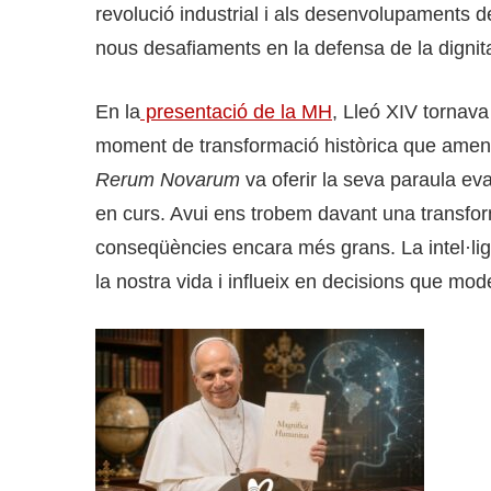
revolució industrial i als desenvolupaments de 
nous desafiaments en la defensa de la dignitat
En la
presentació de la MH
, Lleó XIV tornava
moment de transformació històrica que amena
Rerum Novarum
va oferir la seva paraula eva
en curs. Avui ens trobem davant una transfo
conseqüències encara més grans. La intel·ligèn
la nostra vida i influeix en decisions que m