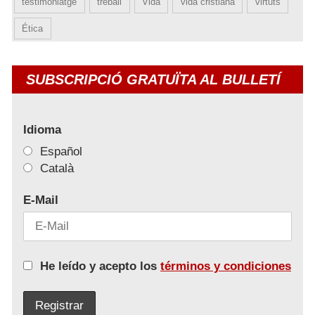
testimoniatge
treball
Vida
vida cristiana
virtuts
Ética
SUBSCRIPCIÓ GRATUÏTA AL BULLETÍ
Idioma
Español
Català
E-Mail
He leído y acepto los
términos y condiciones