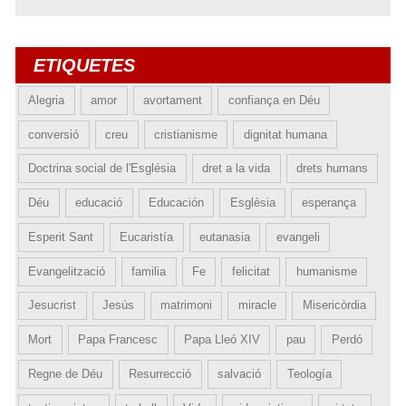
ETIQUETES
Alegria
amor
avortament
confiança en Déu
conversió
creu
cristianisme
dignitat humana
Doctrina social de l'Església
dret a la vida
drets humans
Déu
educació
Educación
Esglèsia
esperança
Esperit Sant
Eucaristía
eutanasia
evangeli
Evangelització
familia
Fe
felicitat
humanisme
Jesucrist
Jesús
matrimoni
miracle
Misericòrdia
Mort
Papa Francesc
Papa Lleó XIV
pau
Perdó
Regne de Déu
Resurrecció
salvació
Teología