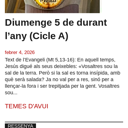
Diumenge 5 de durant
l’any (Cicle A)
febrer 4, 2026
Text de l’Evangeli (Mt 5,13-16): En aquell temps,
Jesús digué als seus deixebles: «Vosaltres sou la
sal de la terra. Però si la sal es torna insípida, amb
què serà salada? Ja no val per a res, sinó per a
llençar-la fora i ser trepitjada per la gent. Vosaltres
sou...
TEMES D'AVUI
RESSENYA