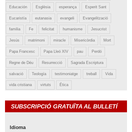
Educación
Esglèsia
esperança
Esperit Sant
Eucaristía
eutanasia
evangeli
Evangelització
familia
Fe
felicitat
humanisme
Jesucrist
Jesús
matrimoni
miracle
Misericòrdia
Mort
Papa Francesc
Papa Lleó XIV
pau
Perdó
Regne de Déu
Resurrecció
Sagrada Escriptura
salvació
Teología
testimoniatge
treball
Vida
vida cristiana
virtuts
Ética
SUBSCRIPCIÓ GRATUÏTA AL BULLETÍ
Idioma