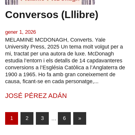
Conversos (Lllibre)
gener 1, 2026
MELAMINE MCDONAGH, Converts. Yale
University Press, 2025 Un tema molt volgut per a
mi, tractat per una autora de luxe. McDonagh
estudia l’entorn i els detalls de 14 capdavanteres
conversions a l’Església Catòlica a l’Anglaterra de
1900 a 1965. Ho fa amb gran coneixement de
causa, ficant-se en cada personatge,...
JOSÉ PÉREZ ADÁN
Paginació
Entrades
1
2
3
…
6
»
següents
de