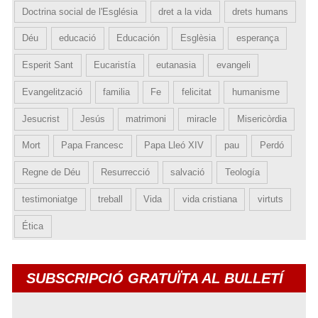
Doctrina social de l'Església
dret a la vida
drets humans
Déu
educació
Educación
Esglèsia
esperança
Esperit Sant
Eucaristía
eutanasia
evangeli
Evangelització
familia
Fe
felicitat
humanisme
Jesucrist
Jesús
matrimoni
miracle
Misericòrdia
Mort
Papa Francesc
Papa Lleó XIV
pau
Perdó
Regne de Déu
Resurrecció
salvació
Teología
testimoniatge
treball
Vida
vida cristiana
virtuts
Ética
SUBSCRIPCIÓ GRATUÏTA AL BULLETÍ