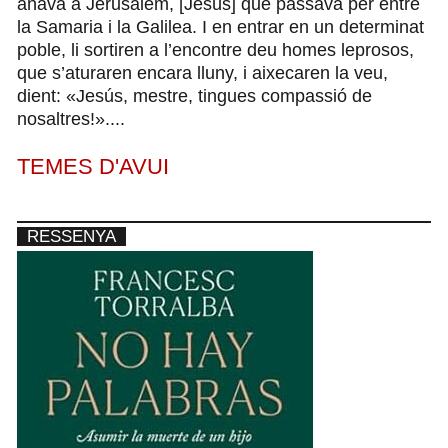
anava a Jerusalem, [Jesús] que passava per entre
la Samaria i la Galilea. I en entrar en un determinat
poble, li sortiren a l’encontre deu homes leprosos,
que s’aturaren encara lluny, i aixecaren la veu,
dient: «Jesús, mestre, tingues compassió de
nosaltres!»....
TEMES D'AVUI
RESSENYA