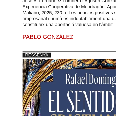
José A. Fernández Lombera i Agustín Gonzál
Experiencia Cooperativa de Mondragón: Apor
Maliaño, 2025, 230 p. Les notícies positives 
empresarial i humà és indubtablement una d’a
constitueix una aportació valuosa en l’àmbit..
PABLO GONZÁLEZ
RESSENYA