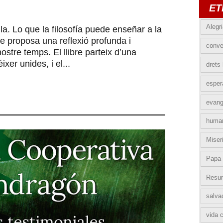
ET
Alegr
a. Lo que la filosofía puede enseñar a la
e proposa una reflexió profunda i
conve
ostre temps. El llibre parteix d’una
ixer unides, i el...
drets
esper
evang
huma
Miser
Papa 
Resur
salva
vida c