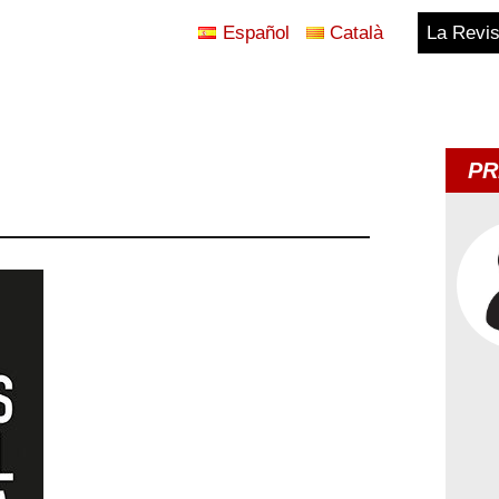
Español
Català
La Revis
Blog
Temes
PR
d'Avui