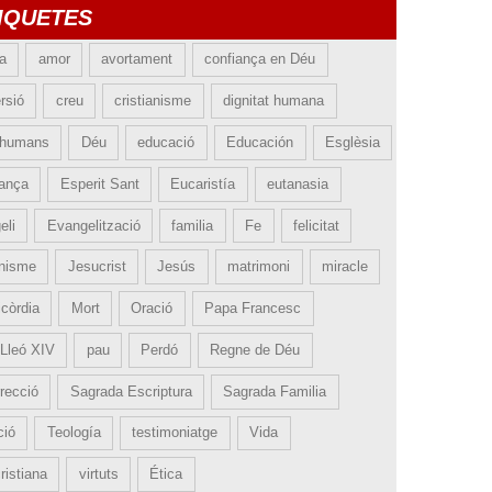
IQUETES
ia
amor
avortament
confiança en Déu
rsió
creu
cristianisme
dignitat humana
 humans
Déu
educació
Educación
Esglèsia
ança
Esperit Sant
Eucaristía
eutanasia
eli
Evangelització
familia
Fe
felicitat
nisme
Jesucrist
Jesús
matrimoni
miracle
icòrdia
Mort
Oració
Papa Francesc
Lleó XIV
pau
Perdó
Regne de Déu
recció
Sagrada Escriptura
Sagrada Familia
ció
Teología
testimoniatge
Vida
ristiana
virtuts
Ética