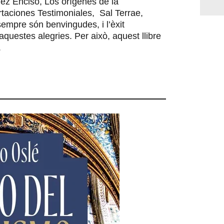
ez Enciso, Los orígenes de la
taciones Testimoniales, Sal Terrae,
sempre són benvingudes, i l’èxit
questes alegries. Per això, aquest llibre
.