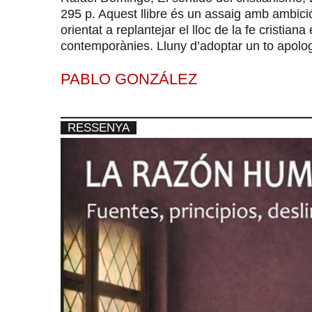
295 p. Aquest llibre és un assaig amb ambició i
orientat a replantejar el lloc de la fe cristian
contemporànies. Lluny d’adoptar un to apologè
PABLO GONZÁLEZ
RESSENYA