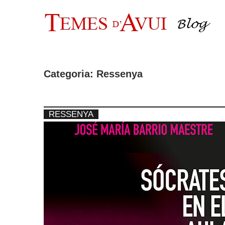
Vés
al
contingut
Categoria:
Ressenya
RESSENYA