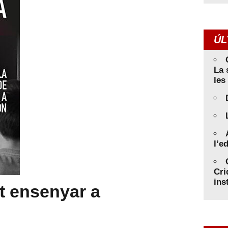
ÚL
La 
les
l’e
Cri
ins
ot ensenyar a