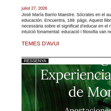
juliol 27, 2026
José María Barrio Maestre. Sócrates en el aul
educación. Encuentra, 188 págs. Aquest llibr
necessària sobre el significat d’educar en el n
intuïció fonamental: educació i filosofia van né
TEMES D'AVUI
RESSENYA