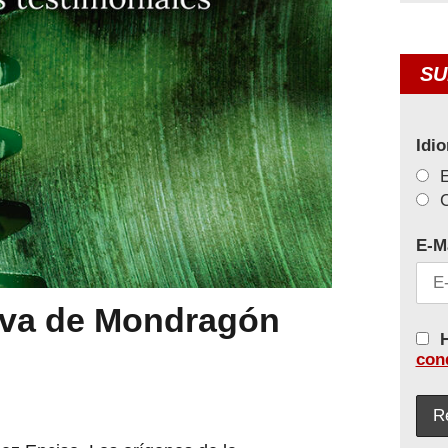
SU
Idi
C
E-M
iva de Mondragón
H
con