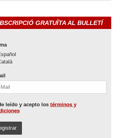
BSCRIPCIÓ GRATUÏTA AL BULLETÍ
oma
Español
atalà
ail
e leído y acepto los
términos y
diciones