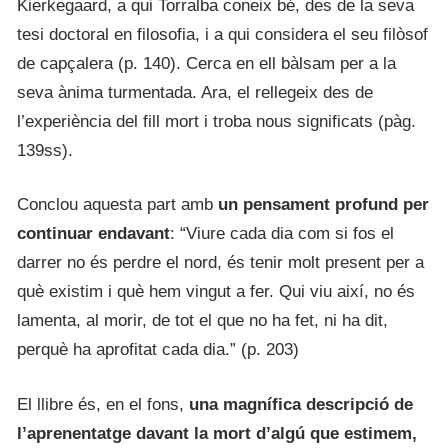
Kierkegaard, a qui Torralba coneix bé, des de la seva
tesi doctoral en filosofia, i a qui considera el seu filòsof
de capçalera (p. 140). Cerca en ell bàlsam per a la
seva ànima turmentada. Ara, el rellegeix des de
l’experiència del fill mort i troba nous significats (pàg.
139ss).
Conclou aquesta part amb
un pensament profund per
continuar endavant
: “Viure cada dia com si fos el
darrer no és perdre el nord, és tenir molt present per a
què existim i què hem vingut a fer. Qui viu així, no és
lamenta, al morir, de tot el que no ha fet, ni ha dit,
perquè ha aprofitat cada dia.” (p. 203)
El llibre és, en el fons,
una magnífica descripció de
l’aprenentatge davant la mort d’algú que estimem,