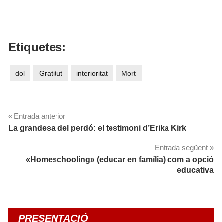
Etiquetes:
dol
Gratitut
interioritat
Mort
Navegació
Entrada anterior
La grandesa del perdó: el testimoni d’Erika Kirk
d'entrades
Entrada següent
«Homeschooling» (educar en família) com a opció
educativa
PRESENTACIÓ