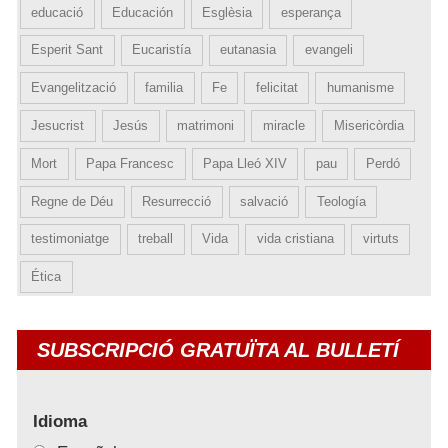
educació
Educación
Esglèsia
esperança
Esperit Sant
Eucaristía
eutanasia
evangeli
Evangelització
familia
Fe
felicitat
humanisme
Jesucrist
Jesús
matrimoni
miracle
Misericòrdia
Mort
Papa Francesc
Papa Lleó XIV
pau
Perdó
Regne de Déu
Resurrecció
salvació
Teología
testimoniatge
treball
Vida
vida cristiana
virtuts
Ética
SUBSCRIPCIÓ GRATUÏTA AL BULLETÍ
Idioma