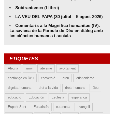
Sobiranismes (Llibre)
LA VEU DEL PAPA (30 juliol – 5 agost 2026)
Comentaris a la Magnifica humanitas (IV):
La saviesa de la Paraula de Déu en diàleg amb
les ciències humanes i socials
ETIQUETES
Alegria
amor
ateisme
avortament
confiança en Déu
conversió
creu
cristianisme
dignitat humana
dret a la vida
drets humans
Déu
educació
Educación
Esglèsia
esperança
Esperit Sant
Eucaristía
eutanasia
evangeli