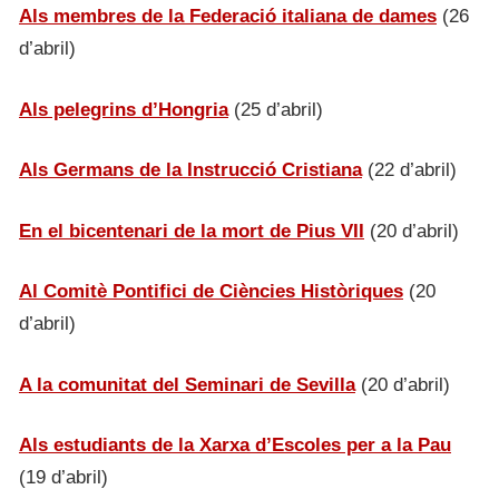
Als membres de la Federació italiana de dames
(26
d’abril)
Als pelegrins d’Hongria
(25 d’abril)
Als Germans de la Instrucció Cristiana
(22 d’abril)
En el bicentenari de la mort de Pius VII
(20 d’abril)
Al Comitè Pontifici de Ciències Històriques
(20
d’abril)
A la comunitat del Seminari de Sevilla
(20 d’abril)
Als estudiants de la Xarxa d’Escoles per a la Pau
(19 d’abril)