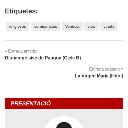
Etiquetes:
religiosos
seminaristes
Venècia
vicis
virtuts
Navegació
Entrada anterior
Diumenge sisè de Pasqua (Cicle B)
d'entrades
Entrada següent
La Virgen María (llibre)
PRESENTACIÓ