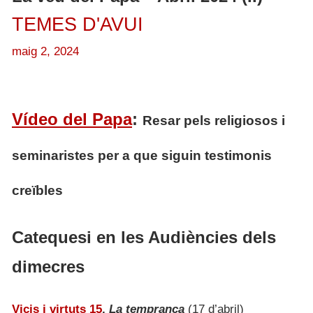
TEMES D'AVUI
maig 2, 2024
Vídeo del Papa
:
R
esar pels religiosos i
seminaristes per a que siguin testimonis
creïbles
Catequesi en les Audiències dels
dimecres
Vicis i virtuts 15
.
La temprança
(17 d’abril)