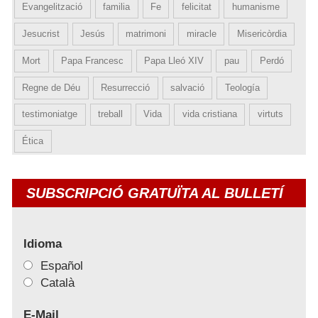
Evangelització
familia
Fe
felicitat
humanisme
Jesucrist
Jesús
matrimoni
miracle
Misericòrdia
Mort
Papa Francesc
Papa Lleó XIV
pau
Perdó
Regne de Déu
Resurrecció
salvació
Teología
testimoniatge
treball
Vida
vida cristiana
virtuts
Ética
SUBSCRIPCIÓ GRATUÏTA AL BULLETÍ
Idioma
Español
Català
E-Mail