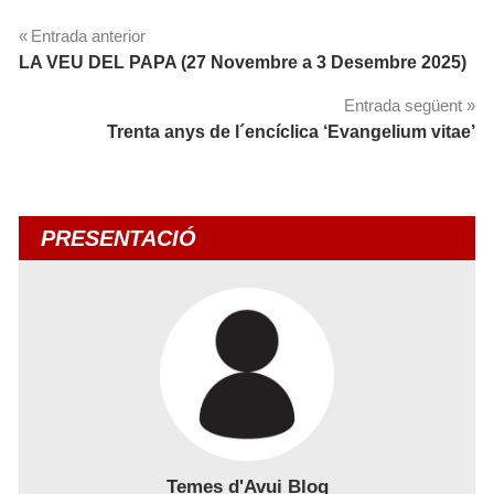
Navegació
Entrada anterior
LA VEU DEL PAPA (27 Novembre a 3 Desembre 2025)
d'entrades
Entrada següent
Trenta anys de l´encíclica ‘Evangelium vitae’
PRESENTACIÓ
Temes d'Avui Blog