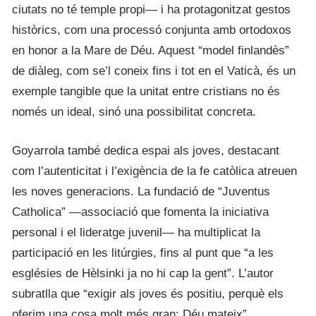
ciutats no té temple propi— i ha protagonitzat gestos
històrics, com una processó conjunta amb ortodoxos
en honor a la Mare de Déu. Aquest “model finlandès”
de diàleg, com se’l coneix fins i tot en el Vaticà, és un
exemple tangible que la unitat entre cristians no és
només un ideal, sinó una possibilitat concreta.
Goyarrola també dedica espai als joves, destacant
com l’autenticitat i l’exigència de la fe catòlica atreuen
les noves generacions. La fundació de “Juventus
Catholica” —associació que fomenta la iniciativa
personal i el lideratge juvenil— ha multiplicat la
participació en les litúrgies, fins al punt que “a les
esglésies de Hèlsinki ja no hi cap la gent”. L’autor
subratlla que “exigir als joves és positiu, perquè els
oferim una cosa molt més gran: Déu mateix”.