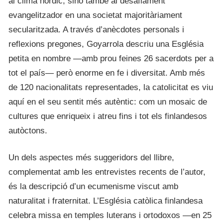
al clima nòrdic, sinó també al desafiament
evangelitzador en una societat majoritàriament
secularitzada. A través d’anècdotes personals i
reflexions pregones, Goyarrola descriu una Església
petita en nombre —amb prou feines 26 sacerdots per a
tot el país— però enorme en fe i diversitat. Amb més
de 120 nacionalitats representades, la catolicitat es viu
aquí en el seu sentit més autèntic: com un mosaic de
cultures que enriqueix i atreu fins i tot els finlandesos
autòctons.
Un dels aspectes més suggeridors del llibre,
complementat amb les entrevistes recents de l’autor,
és la descripció d’un ecumenisme viscut amb
naturalitat i fraternitat. L’Església catòlica finlandesa
celebra missa en temples luterans i ortodoxos —en 25