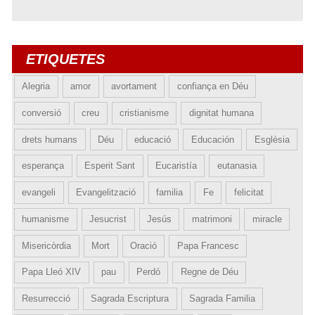
ETIQUETES
Alegria
amor
avortament
confiança en Déu
conversió
creu
cristianisme
dignitat humana
drets humans
Déu
educació
Educación
Esglèsia
esperança
Esperit Sant
Eucaristía
eutanasia
evangeli
Evangelització
familia
Fe
felicitat
humanisme
Jesucrist
Jesús
matrimoni
miracle
Misericòrdia
Mort
Oració
Papa Francesc
Papa Lleó XIV
pau
Perdó
Regne de Déu
Resurrecció
Sagrada Escriptura
Sagrada Familia