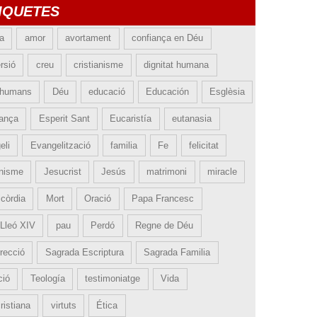
IQUETES
ia
amor
avortament
confiança en Déu
rsió
creu
cristianisme
dignitat humana
 humans
Déu
educació
Educación
Esglèsia
ança
Esperit Sant
Eucaristía
eutanasia
eli
Evangelització
familia
Fe
felicitat
nisme
Jesucrist
Jesús
matrimoni
miracle
icòrdia
Mort
Oració
Papa Francesc
Lleó XIV
pau
Perdó
Regne de Déu
recció
Sagrada Escriptura
Sagrada Familia
ció
Teología
testimoniatge
Vida
ristiana
virtuts
Ética