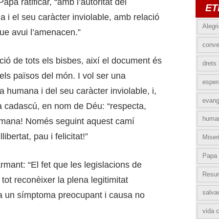
a ratificar, “amb l’autoritat del
ET
 i el seu caràcter inviolable, amb relació
Alegr
que avui l’amenacen.”
conve
ió de tots els bisbes, així el document és
drets
s els països del món. I vol ser una
esper
a humana i del seu caràcter inviolable, i,
evang
a cadascú, en nom de Déu: “respecta,
huma
 humana! Només seguint aquest camí
bertat, pau i felicitat!”
Miser
Papa 
mant: “El fet que les legislacions de
Resur
tot reconèixer la plena legitimitat
salva
ora un símptoma preocupant i causa no
vida c