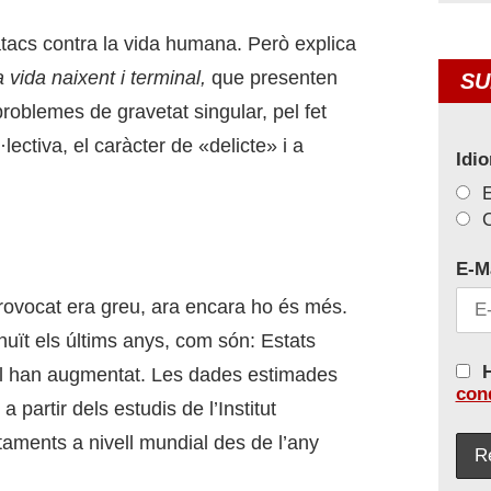
tacs contra la vida humana. Però explica
a vida naixent i terminal,
que presenten
SU
roblemes de gravetat singular, pel fet
lectiva, el caràcter de «delicte» i a
Idi
C
E-M
 provocat era greu, ara encara ho és més.
uït els últims anys, com són: Estats
H
ial han augmentat. Les dades estimades
con
 partir dels estudis de l’Institut
aments a nivell mundial des de l’any