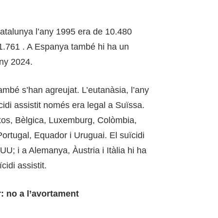
 Catalunya l’any 1995 era de 10.480
21.761 . A Espanya també hi ha un
any 2024.
 també s’han agreujat. L’eutanàsia, l’any
cidi assistit només era legal a Suïssa.
ixos, Bèlgica, Luxemburg, Colòmbia,
rtugal, Equador i Uruguai. El suïcidi
UU; i a Alemanya, Àustria i Itàlia hi ha
idi assistit.
: no a l’avortament