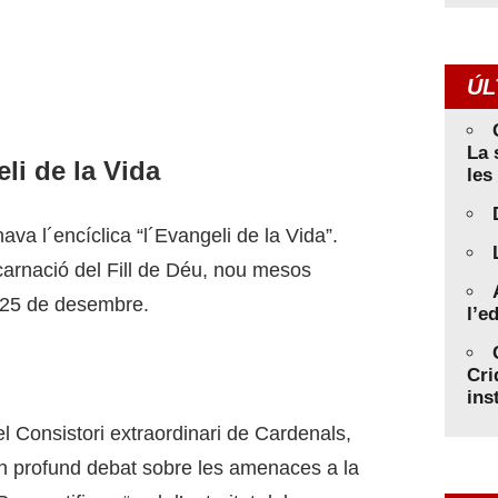
ÚL
La 
li de la Vida
les
va l´encíclica “l´Evangeli de la Vida”.
carnació del Fill de Déu, nou mesos
l 25 de desembre.
l’e
Cri
ins
el Consistori extraordinari de Cardenals,
’un profund debat sobre les amenaces a la