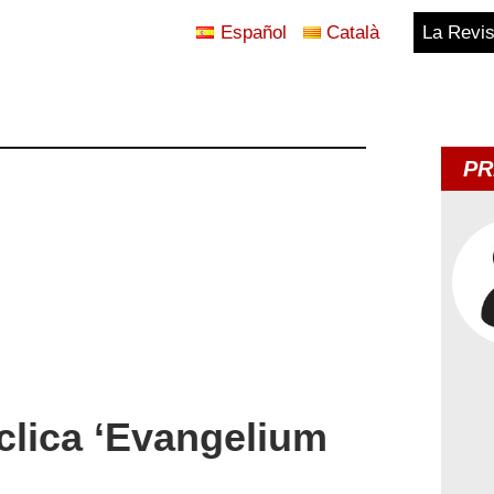
Español
Català
La Revis
Blog
Temes
PR
d'Avui
íclica ‘Evangelium