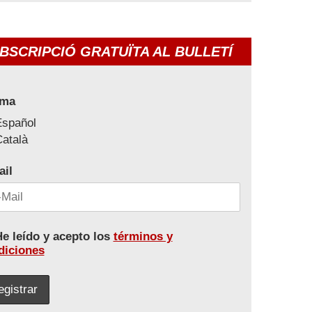
BSCRIPCIÓ GRATUÏTA AL BULLETÍ
oma
Español
atalà
ail
e leído y acepto los
términos y
diciones