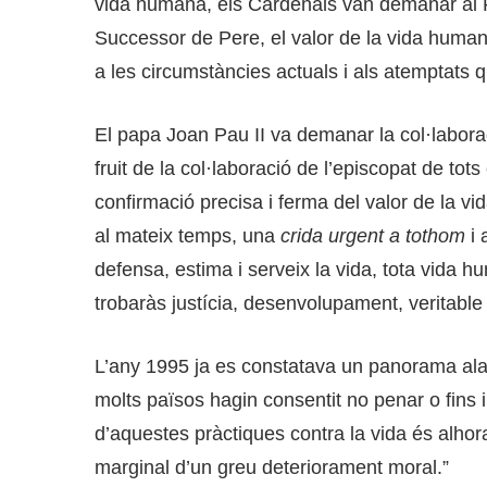
vida humana, els Cardenals van demanar al Pap
Successor de Pere, el valor de la vida humana
a les circumstàncies actuals i als atemptats 
El papa Joan Pau II va demanar la col·laborac
fruit de la col·laboració de l’episcopat de tot
confirmació precisa i ferma del valor de la vid
al mateix temps, una
crida urgent a tothom
i 
defensa, estima i serveix la vida, tota vida
trobaràs justícia, desenvolupament, veritable lli
L’any 1995 ja es constatava un panorama alar
molts països hagin consentit no penar o fins i 
d’aquestes pràctiques contra la vida és alh
marginal d’un greu deteriorament moral.”