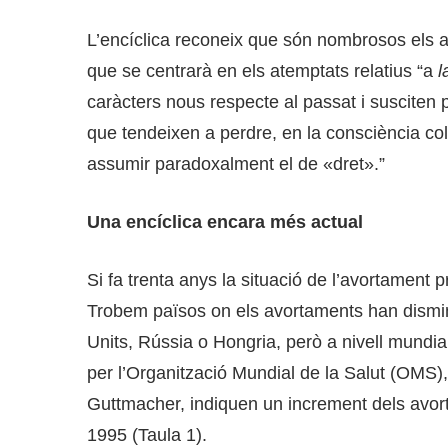
L’encíclica reconeix que són nombrosos els a
que se centrarà en els atemptats relatius “a
l
caràcters nous respecte al passat i susciten p
que tendeixen a perdre, en la consciència col·
assumir paradoxalment el de «dret».”
Una encíclica encara més actual
Si fa trenta anys la situació de l’avortament
Trobem països on els avortaments han dismin
Units, Rússia o Hongria, però a nivell mund
per l’Organització Mundial de la Salut (OMS), a
Guttmacher, indiquen un increment dels avort
1995 (Taula 1).