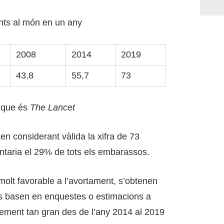
ents al món en un any
2008
2014
2019
43,8
55,7
73
4 que és
The Lancet
n considerant vàlida la xifra de 73
ntaria el 29% de tots els embarassos.
molt favorable a l’avortament, s’obtenen
 es basen en enquestes o estimacions a
crement tan gran des de l’any 2014 al 2019