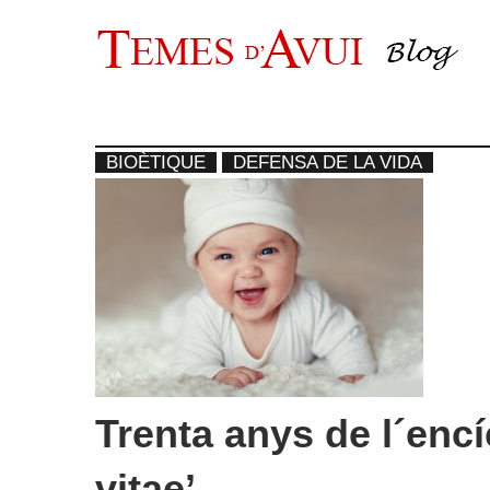
Vés
al
contingut
BIOÈTIQUE
DEFENSA DE LA VIDA
Trenta anys de l´enc
vitae’