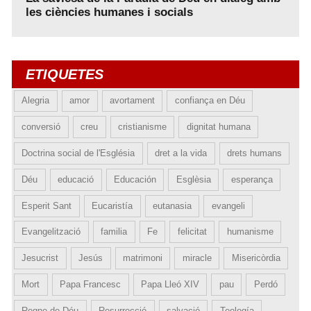
les ciències humanes i socials
ETIQUETES
Alegria
amor
avortament
confiança en Déu
conversió
creu
cristianisme
dignitat humana
Doctrina social de l'Església
dret a la vida
drets humans
Déu
educació
Educación
Esglèsia
esperança
Esperit Sant
Eucaristía
eutanasia
evangeli
Evangelització
familia
Fe
felicitat
humanisme
Jesucrist
Jesús
matrimoni
miracle
Misericòrdia
Mort
Papa Francesc
Papa Lleó XIV
pau
Perdó
Regne de Déu
Resurrecció
salvació
Teología