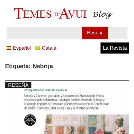
Saltar
al
contenido
Blog
Buscar
Temes
Español
Català
La Revista
d'Avui
Etiqueta:
Nebrija
RESEÑA