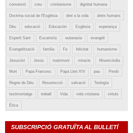
conversió
creu
cristianisme
dignitat humana
Doctrina social de l'Església
dret a la vida
drets humans
Déu
educació
Educación
Esglèsia
esperança
Esperit Sant
Eucaristía
eutanasia
evangeli
Evangelització
familia
Fe
felicitat
humanisme
Jesucrist
Jesús
matrimoni
miracle
Misericòrdia
Mort
Papa Francesc
Papa Lleó XIV
pau
Perdó
Regne de Déu
Resurrecció
salvació
Teología
testimoniatge
treball
Vida
vida cristiana
virtuts
Ética
SUBSCRIPCIÓ GRATUÏTA AL BULLETÍ