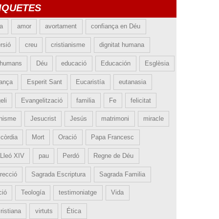
IQUETES
ia
amor
avortament
confiança en Déu
rsió
creu
cristianisme
dignitat humana
 humans
Déu
educació
Educación
Esglèsia
ança
Esperit Sant
Eucaristía
eutanasia
eli
Evangelització
familia
Fe
felicitat
nisme
Jesucrist
Jesús
matrimoni
miracle
icòrdia
Mort
Oració
Papa Francesc
Lleó XIV
pau
Perdó
Regne de Déu
recció
Sagrada Escriptura
Sagrada Familia
ció
Teología
testimoniatge
Vida
ristiana
virtuts
Ética