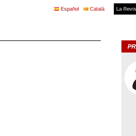
Español
Català
La Revis
Blog
Temes
PR
d'Avui