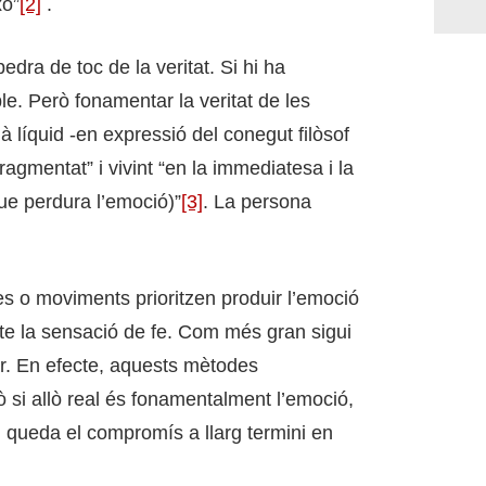
xo”
[2]
.
dra de toc de la veritat. Si hi ha
ble. Però fonamentar la veritat de les
à líquid -en expressió del conegut filòsof
gmentat” i vivint “en la immediatesa i la
que perdura l’emoció)”
[3]
. La persona
 o moviments prioritzen produir l’emoció
cte la sensació de fe. Com més gran sigui
ir. En efecte, aquests mètodes
 si allò real és fonamentalment l’emoció,
n queda el compromís a llarg termini en