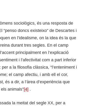
nòmens sociològics, és una resposta de
El “penso doncs existeixo” de Descartes i
oquen en l’idealisme, on la idea és la que
la reina durant tres segles. En el camp
l’accent principalment en l’explicació
ntiment i l’afectivitat com a part inferior
er a la filosofia clàssica, “l’enteniment i
ome; el camp afectiu, i amb ell el cor,
t, és a dir, a l’àrea d’experiència que
els animals”
[4]
.
ssada la meitat del segle XX, per a