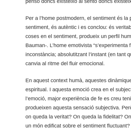
penso doncs existeixo al sento doncs existei
Per a l’home postmodern, el sentiment és la pe
sentiment, és autèntic i es conclou: és verita
coses en el sentiment, produeix un perfil hum
Bauman-. L’home emotivista “s’experimenta fra
inconstància; absolutitzant l’instant (en tant 
canvia al ritme del fluir emocional.
En aquest context humà, aquestes dinàmiques
espiritual. I aquesta emoció crea en el subje
l’emoció, major experiència de fe es creu ten
produeixen aquesta sensació subjectiva. Però
on queda la veritat? On queda la fidelitat? O
un món edificat sobre el sentiment fluctuant?