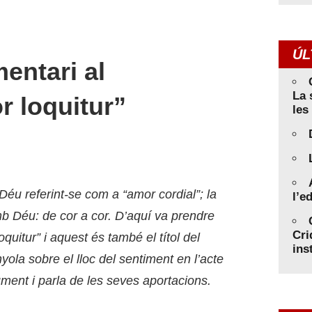
ÚL
entari al
La 
r loquitur”
les
éu referint-se com a “amor cordial”; la
l’e
amb Déu: de cor a cor. D’aquí va prendre
Cri
uitur” i aquest és també el títol del
ins
la sobre el lloc del sentiment en l’acte
ument i parla de les seves aportacions.