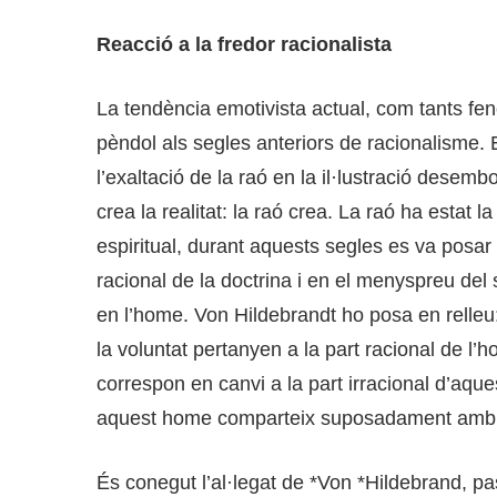
Reacció a la fredor racionalista
La tendència emotivista actual, com tants fe
pèndol als segles anteriors de racionalisme. 
l’exaltació de la raó en la il·lustració desemb
crea la realitat: la raó crea. La raó ha estat 
espiritual, durant aquests segles es va posar 
racional de la doctrina i en el menyspreu del se
en l’home. Von Hildebrandt ho posa en relleu: p
la voluntat pertanyen a la part racional de l’h
correspon en canvi a la part irracional d’aques
aquest home comparteix suposadament amb 
És conegut l’al·legat de *Von *Hildebrand, pa