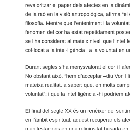
revaloritzar el paper dels afectes en la dinà
de la raó en la visió antropològica, afirma “el 
filosofia. Mentre que l’enteniment i la voluntat
fenomen del cor ha estat repetidament posterg
se l’ha considerat al mateix nivell que l’intel·
col·locat a la intel·ligència i a la voluntat en 
Durant segles s’ha menysvalorat el cor i l’afe
No obstant això, “hem d’acceptar –diu Von Hi
mateixa realitat, a saber: que, en molts camps
voluntat”; i que la intel·ligència -hi podríem af
El final del segle XX és un renéixer del sent
en l’àmbit espiritual, aquest recuperar els af
manifestacions en una religiositat basada en 