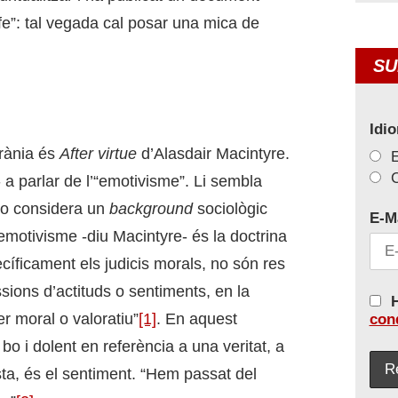
fe”: tal vegada cal posar una mica de
SU
Idi
orània és
After virtue
d’Alasdair Macintyre.
C
- a parlar de l’“emotivisme”. Li sembla
ho considera un
background
sociològic
E-M
emotivisme -diu Macintyre- és la doctrina
ecíficament els judicis morals, no són res
ions d’actituds o sentiments, en la
H
r moral o valoratiu”
[1]
. En aquest
con
bo i dolent en referència a una veritat, a
sta, és el sentiment. “Hem passat del