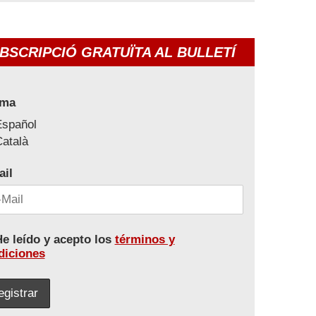
BSCRIPCIÓ GRATUÏTA AL BULLETÍ
oma
Español
atalà
ail
e leído y acepto los
términos y
diciones