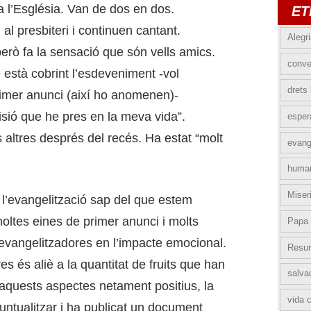
 l’Església. Van de dos en dos.
ET
al presbiteri i continuen cantant.
Alegr
erò fa la sensació que són vells amics.
conve
e està cobrint l’esdeveniment -vol
drets
imer anunci (així ho anomenen)-
cisió que he pres en la meva vida”.
esper
 altres després del recés. Ha estat “molt
evang
huma
Miser
 l’evangelització sap del que estem
moltes eines de primer anunci i molts
Papa 
vangelitzadores en l’impacte emocional.
Resur
es és aliè a la quantitat de fruits que han
salva
quests aspectes netament positius, la
vida c
ntualitzar i ha publicat un document