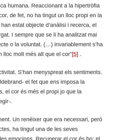
mica humana. Reaccionant a la hipertròfia
cor, de fet, no ha tingut un lloc propi en la
 han estat objecte d’anàlisi i recerca, el
at. I sempre que se li ha analitzat mai
lecte o la voluntat. (…) invariablement s’ha
un lloc molt més alt que el cor”
[5]
.
ctivitat. S’han menyspreat els sentiments.
ldebrand- el fet que ens imposa la
, el cor és més el propi jo que la
egir-.
iment. Un renéixer que era necessari, però
ectes, ha tingut una de les seves
les emocions. Recuperar el cor és bo: el