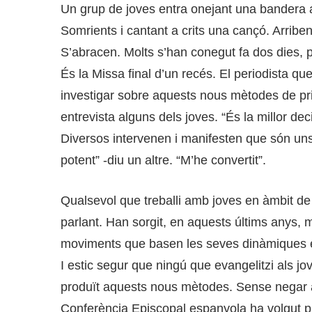
Un grup de joves entra onejant una bandera a
Somrients i cantant a crits una cançó. Arriben 
S’abracen. Molts s’han conegut fa dos dies, p
És la Missa final d’un recés. El periodista qu
investigar sobre aquests nous mètodes de pr
entrevista alguns dels joves. “És la millor de
Diversos intervenen i manifesten que són uns
potent” -diu un altre. “M’he convertit”.
Qualsevol que treballi amb joves en àmbit de
parlant. Han sorgit, en aquests últims anys, 
moviments que basen les seves dinàmiques e
I estic segur que ningú que evangelitzi als jov
produït aquests nous mètodes. Sense negar a
Conferència Episcopal espanyola ha volgut pu