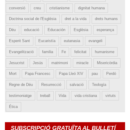
conversió
creu
cristianisme
dignitat humana
Doctrina social de l'Església
dret a la vida
drets humans
Déu
educació
Educación
Esglèsia
esperança
Esperit Sant
Eucaristía
eutanasia
evangeli
Evangelització
familia
Fe
felicitat
humanisme
Jesucrist
Jesús
matrimoni
miracle
Misericòrdia
Mort
Papa Francesc
Papa Lleó XIV
pau
Perdó
Regne de Déu
Resurrecció
salvació
Teología
testimoniatge
treball
Vida
vida cristiana
virtuts
Ética
SUBSCRIPCIÓ GRATUÏTA AL BULLETÍ