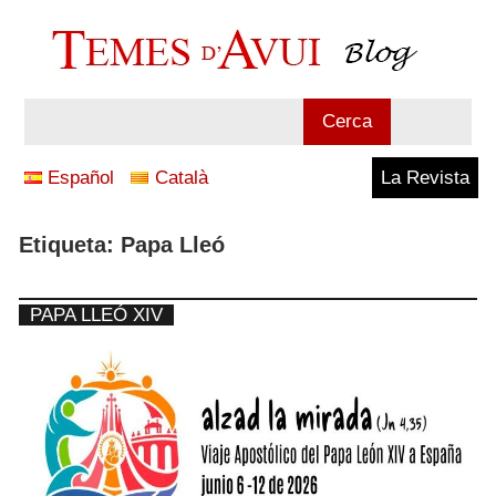
Vés
al
contingut
Blog
Cerca
Temes
Español
Català
La Revista
d'Avui
Etiqueta:
Papa Lleó
PAPA LLEÓ XIV