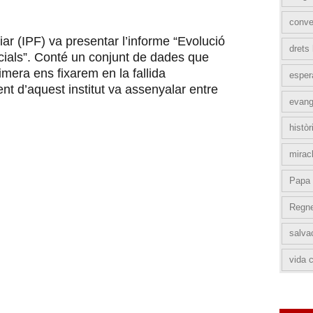
conve
iliar (IPF) va presentar l’informe “Evolució
drets
cials”. Conté un conjunt de dades que
mera ens fixarem en la fallida
esper
t d’aquest institut va assenyalar entre
evang
històr
mirac
Papa 
Regn
salva
vida c