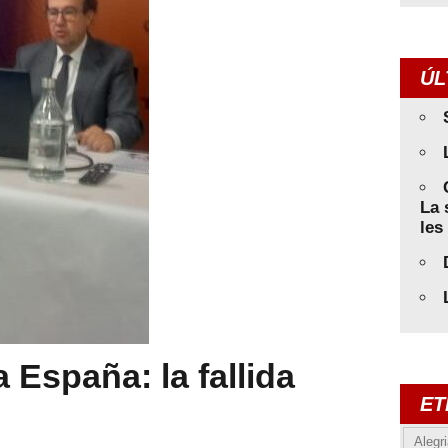
ÚL
La 
les
a España: la fallida
ET
Alegr