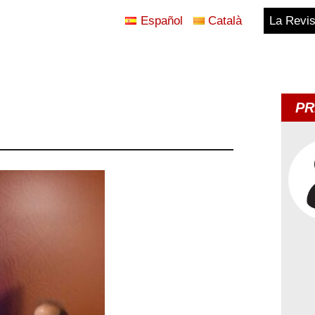
Español
Català
La Revis
Blog
Temes
PR
d'Avui