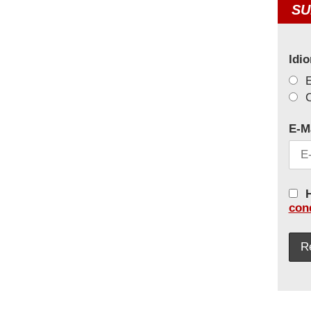
SU
Idi
C
E-M
H
con