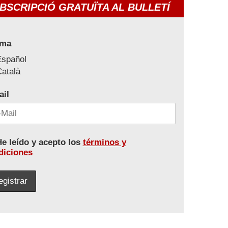
BSCRIPCIÓ GRATUÏTA AL BULLETÍ
oma
Español
atalà
ail
e leído y acepto los
términos y
diciones