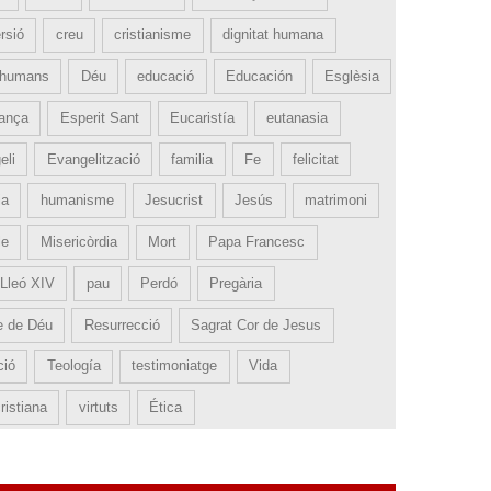
rsió
creu
cristianisme
dignitat humana
 humans
Déu
educació
Educación
Esglèsia
ança
Esperit Sant
Eucaristía
eutanasia
eli
Evangelització
familia
Fe
felicitat
ia
humanisme
Jesucrist
Jesús
matrimoni
le
Misericòrdia
Mort
Papa Francesc
Lleó XIV
pau
Perdó
Pregària
e de Déu
Resurrecció
Sagrat Cor de Jesus
ció
Teología
testimoniatge
Vida
ristiana
virtuts
Ética