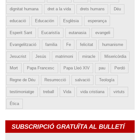
dignitat humana
dret a la vida
drets humans
Déu
educació
Educación
Esglèsia
esperança
Esperit Sant
Eucaristía
eutanasia
evangeli
Evangelització
familia
Fe
felicitat
humanisme
Jesucrist
Jesús
matrimoni
miracle
Misericòrdia
Mort
Papa Francesc
Papa Lleó XIV
pau
Perdó
Regne de Déu
Resurrecció
salvació
Teología
testimoniatge
treball
Vida
vida cristiana
virtuts
Ética
SUBSCRIPCIÓ GRATUÏTA AL BULLETÍ