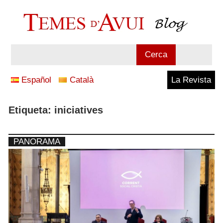
Vés
al
contingut
Blog
Cerca
Temes
Español
Català
La Revista
d'Avui
Etiqueta:
iniciatives
PANORAMA