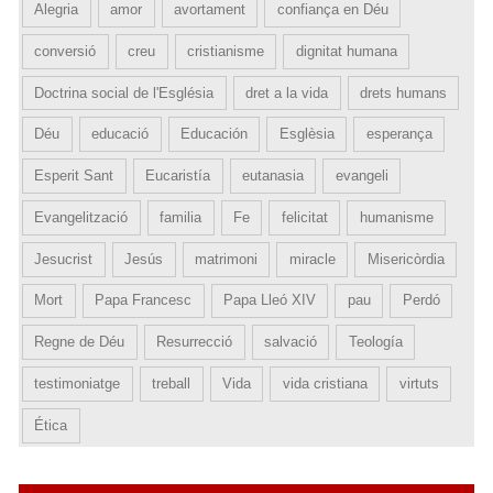
Alegria
amor
avortament
confiança en Déu
conversió
creu
cristianisme
dignitat humana
Doctrina social de l'Església
dret a la vida
drets humans
Déu
educació
Educación
Esglèsia
esperança
Esperit Sant
Eucaristía
eutanasia
evangeli
Evangelització
familia
Fe
felicitat
humanisme
Jesucrist
Jesús
matrimoni
miracle
Misericòrdia
Mort
Papa Francesc
Papa Lleó XIV
pau
Perdó
Regne de Déu
Resurrecció
salvació
Teología
testimoniatge
treball
Vida
vida cristiana
virtuts
Ética