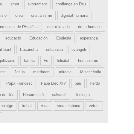
ia
amor
avortament
confiança en Déu
rsió
creu
cristianisme
dignitat humana
na social de l'Església
dret a la vida
drets humans
educació
Educación
Esglèsia
esperança
it Sant
Eucaristía
eutanasia
evangeli
elització
familia
Fe
felicitat
humanisme
rist
Jesús
matrimoni
miracle
Misericòrdia
Papa Francesc
Papa Lleó XIV
pau
Perdó
e de Déu
Resurrecció
salvació
Teología
moniatge
treball
Vida
vida cristiana
virtuts