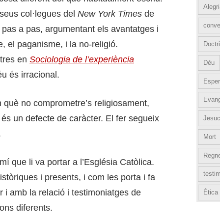
Alegr
seus col·legues del
New York Times
de
conve
a, pas a pas, argumentant els avantatges i
e, el paganisme, i la no-religió.
Doctri
ltres en
Sociologia de l’experiència
Déu
 és irracional.
Esper
Evang
 què no comprometre’s religiosament,
 és un defecte de caràcter. El fer segueix
Jesuc
.
Mort
Regn
mí que li va portar a l’Església Catòlica.
testi
tòriques i presents, i com les porta i fa
r i amb la relació i testimoniatges de
Ética
ons diferents.