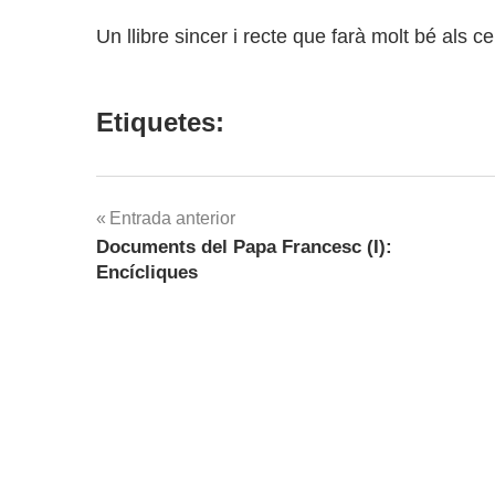
Un llibre sincer i recte que farà molt bé als c
Etiquetes:
Navegació
Entrada anterior
Documents del Papa Francesc (I):
d'entrades
Encícliques