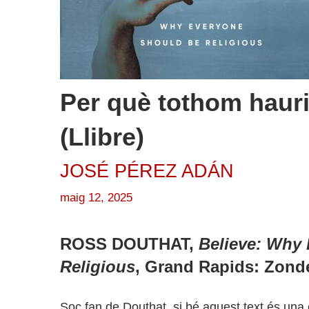
Per què tothom hauria
(Llibre)
JOSÉ PÉREZ ADÁN
maig 12, 2025
ROSS DOUTHAT,
Believe: Why
Religious
,
Grand Rapids: Zonde
Soc fan de Douthat, si bé aquest text és una 