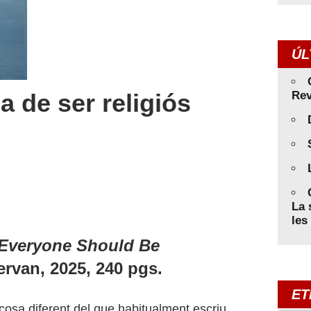
ÚL
 de ser religiós
Rev
La 
les
 Everyone Should Be
rvan, 2025, 240 pgs.
ET
cosa diferent del que habitualment escriu.