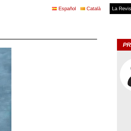
Español
Català
La Revis
Blog
Temes
PR
d'Avui