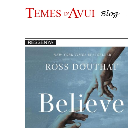
Vés
al
contingut
RESSENYA