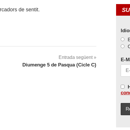
ercadors de sentit.
SU
Idi
C
Entrada següent
E-M
Diumenge 5 de Pasqua (Cicle C)
H
con