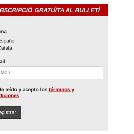
BSCRIPCIÓ GRATUÏTA AL BULLETÍ
oma
Español
atalà
ail
e leído y acepto los
términos y
diciones