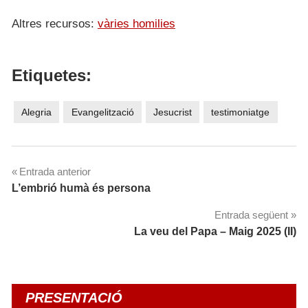
Altres recursos:
vàries homilies
Etiquetes:
Alegria
Evangelització
Jesucrist
testimoniatge
Navegació
Entrada anterior
L’embrió humà és persona
d'entrades
Entrada següent
La veu del Papa – Maig 2025 (II)
PRESENTACIÓ