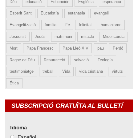
Déu
educació
Educación
Esglèsia
esperança
Esperit Sant
Eucaristía
eutanasia
evangeli
Evangelització
familia
Fe
felicitat
humanisme
Jesucrist
Jesús
matrimoni
miracle
Misericòrdia
Mort
Papa Francesc
Papa Lleó XIV
pau
Perdó
Regne de Déu
Resurrecció
salvació
Teología
testimoniatge
treball
Vida
vida cristiana
virtuts
Ética
SUBSCRIPCIÓ GRATUÏTA AL BULLETÍ
Idioma
Español