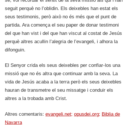
se, vol recordar el sentit de la seva missió als qui l’han
seguit perquè no l’oblidin. Els deixebles han estat els
seus testimonis, però això no és més que el punt de
partida. Ara comença el seu paper de donar testimoni
del que han vist i del que han viscut al costat de Jesús
perquè altres acullin l’alegria de l’evangeli, i alhora la
difonguin.
El Senyor crida els seus deixebles per confiar-los una
missió que no és altra que continuar amb la seva. La
vida de Jesús acaba a la terra però els seus deixebles
hauran de transmetre el seu missatge i conduir els
altres a la trobada amb Crist.
Altres comentaris:
evangeli.net;
opusdei.org;
Biblia de
Navarra