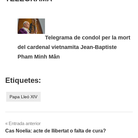
Telegrama de condol per la mort
del cardenal vietnamita Jean-Baptiste
Pham Minh Mân
Etiquetes:
Papa Lleó XIV
Navegació
Entrada anterior
Cas Noelia: acte de llibertat o falta de cura?
d'entrades