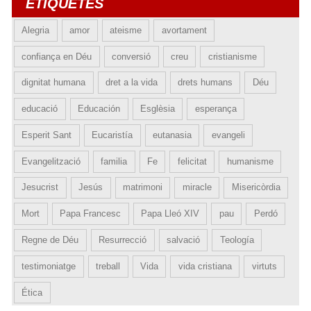
ETIQUETES
Alegria
amor
ateisme
avortament
confiança en Déu
conversió
creu
cristianisme
dignitat humana
dret a la vida
drets humans
Déu
educació
Educación
Esglèsia
esperança
Esperit Sant
Eucaristía
eutanasia
evangeli
Evangelització
familia
Fe
felicitat
humanisme
Jesucrist
Jesús
matrimoni
miracle
Misericòrdia
Mort
Papa Francesc
Papa Lleó XIV
pau
Perdó
Regne de Déu
Resurrecció
salvació
Teología
testimoniatge
treball
Vida
vida cristiana
virtuts
Ética