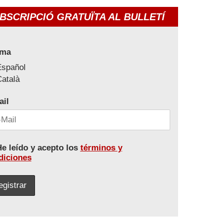
BSCRIPCIÓ GRATUÏTA AL BULLETÍ
oma
Español
atalà
ail
e leído y acepto los
términos y
diciones