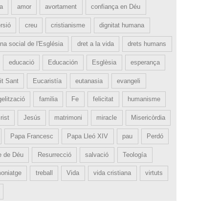
ia
amor
avortament
confiança en Déu
rsió
creu
cristianisme
dignitat humana
na social de l'Església
dret a la vida
drets humans
educació
Educación
Esglèsia
esperança
it Sant
Eucaristía
eutanasia
evangeli
elització
familia
Fe
felicitat
humanisme
rist
Jesús
matrimoni
miracle
Misericòrdia
Papa Francesc
Papa Lleó XIV
pau
Perdó
e de Déu
Resurrecció
salvació
Teología
moniatge
treball
Vida
vida cristiana
virtuts