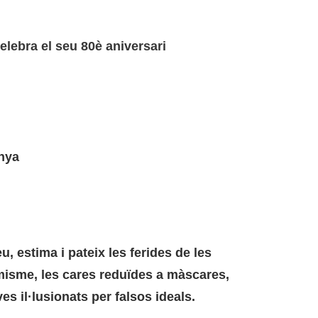
lebra el seu 80è aniversari
nya
, estima i pateix les ferides de les
misme, les cares reduïdes a màscares,
ves il·lusionats per falsos ideals.