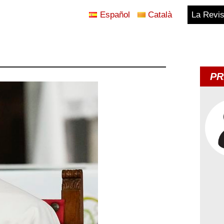
Español
Català
La Revis
Blog
Temes
PR
d'Avui