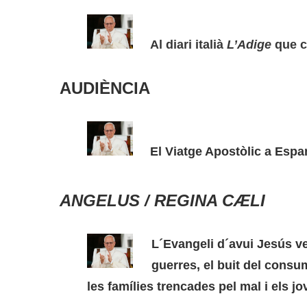
Al diari italià
L’Adige
que ce
AUDIÈNCIA
El Viatge Apostòlic a Espa
ANGELUS / REGINA CÆLI
L´Evangeli d´avui Jesús veu
guerres, el buit del consu
les famílies trencades pel mal i els jo