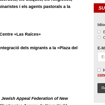
inaristes i els agents pastorals a la
SU
Idi
entre «Las Raíces»
C
integració dels migrants a la «Plaza del
E-M
H
con
 Jewish Appeal Federation of New