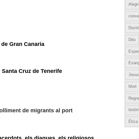
Alegr
conve
Doctri
Déu
 de Gran Canaria
Esper
Evang
Santa Cruz de Tenerife
Jesuc
Mort
Regn
olliment de migrants al port
testi
Ética
cerdots, els diaques, els religiosos,