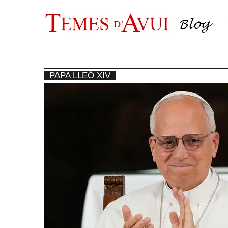
Vés
al
contingut
PAPA LLEÓ XIV