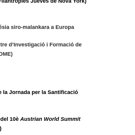
Filantropies Jueves de Nova York)
ésia siro-malankara a Europa
tre d’Investigació i Formació de
ROME)
 la Jornada per la Santificació
 del 10è
Austrian World Summit
)