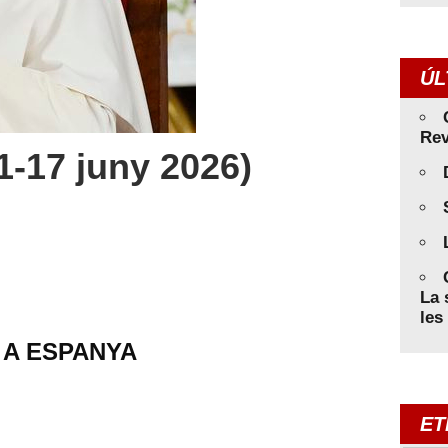
ÚL
Rev
-17 juny 2026)
La 
les
 A ESPANYA
ET