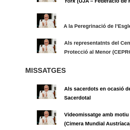
York
(UJA – Federació de 
A la Peregrinació de l’Esgl
Als representatnts del Cen
Protecció al Menor (CEP
MISSATGES
Als sacerdots en ocasió de
Sacerdotal
Videomissatge amb motiu
(Cimera Mundial Austríaca