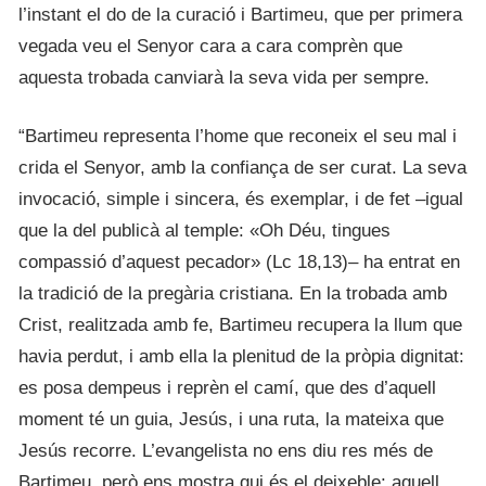
l’instant el do de la curació i Bartimeu, que per primera
vegada veu el Senyor cara a cara comprèn que
aquesta trobada canviarà la seva vida per sempre.
“Bartimeu representa l’home que reconeix el seu mal i
crida el Senyor, amb la confiança de ser curat. La seva
invocació, simple i sincera, és exemplar, i de fet –igual
que la del publicà al temple: «Oh Déu, tingues
compassió d’aquest pecador» (Lc 18,13)– ha entrat en
la tradició de la pregària cristiana. En la trobada amb
Crist, realitzada amb fe, Bartimeu recupera la llum que
havia perdut, i amb ella la plenitud de la pròpia dignitat:
es posa dempeus i reprèn el camí, que des d’aquell
moment té un guia, Jesús, i una ruta, la mateixa que
Jesús recorre. L’evangelista no ens diu res més de
Bartimeu, però ens mostra qui és el deixeble: aquell