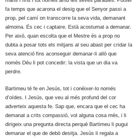
mans i fins i tot només amb les seves paraules. Potser
fa temps que acarona el desig que el Senyor passi a
prop, pel camí on transcorre la seva vida, demanant
almoina. És cec i captaire. Està acostumat a demanar.
Per això, quan escolta que el Mestre és a prop no
dubta a posar tots els mitjans al seu abast per cridar la
seva atenció fins aconseguir demanar-li allò que
només Déu li pot concedir: la vista que un dia va
perdre.
Bartimeu té fe en Jesús, tot i conèixer-lo només
d’oïdes. I Jesús, que veu al més profund del cor
adverteix aquesta fe. Sap que, encara que el cec ha
demanat a crits compassió, vol alguna cosa més, i li
dirigeix una pregunta directa perquè Bartimeu li pugui
demanar el que de debò desitja. Jesús li regala a