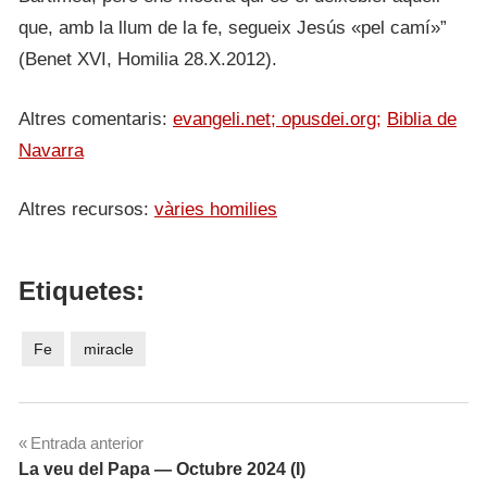
que, amb la llum de la fe, segueix Jesús «pel camí»”
(Benet XVI, Homilia 28.X.2012).
Altres comentaris:
evangeli.net;
opusdei.org;
Biblia de
Navarra
Altres recursos:
vàries homilies
Etiquetes:
Fe
miracle
Navegació
Entrada anterior
La veu del Papa — Octubre 2024 (I)