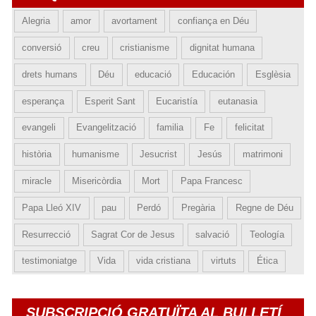
Alegria
amor
avortament
confiança en Déu
conversió
creu
cristianisme
dignitat humana
drets humans
Déu
educació
Educación
Esglèsia
esperança
Esperit Sant
Eucaristía
eutanasia
evangeli
Evangelització
familia
Fe
felicitat
història
humanisme
Jesucrist
Jesús
matrimoni
miracle
Misericòrdia
Mort
Papa Francesc
Papa Lleó XIV
pau
Perdó
Pregària
Regne de Déu
Resurrecció
Sagrat Cor de Jesus
salvació
Teología
testimoniatge
Vida
vida cristiana
virtuts
Ética
SUBSCRIPCIÓ GRATUÏTA AL BULLETÍ