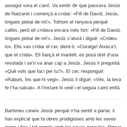
assegut vora el camí. Va sentir dir que passava Jesús
de Natzaret i començà a cridar: «Fill de David, Jesús,
tingues pietat de mi!». Tothom el renyava perquè
callés, però ell cridava encara més fort: «Fill de David,
tingues pietat de mi!». Jesús s’aturà i digué: «Crideu-
lo». Ells van cridar el cec dient-li: «Coratge! Aixeca’t,
que et crida». Ell llançà el mantell, es posà dret d’una
revolada i se’n va anar cap a Jesús. Jesús li preguntà:
«Què vols que faci per tu?». El cec respongué:
«Rabuni, fes que hi vegi». Jesús li digué: «Vés, la teva
fe t’ha salvat». A l’instant hi veié i el seguia camí enllà.
Bartimeu coneix Jesús perquè n’ha sentit a parlar, li
han explicat que fa obres prodigioses amb les seves