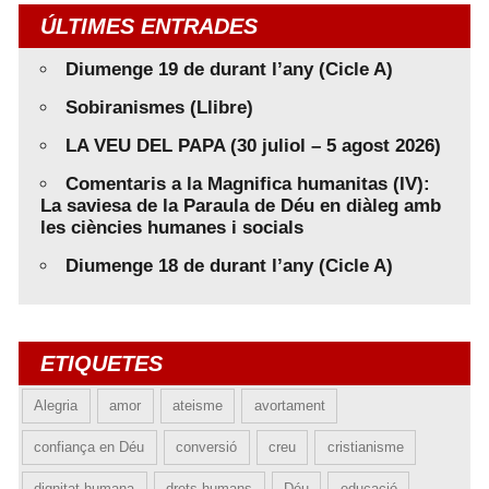
ÚLTIMES ENTRADES
Diumenge 19 de durant l’any (Cicle A)
Sobiranismes (Llibre)
LA VEU DEL PAPA (30 juliol – 5 agost 2026)
Comentaris a la Magnifica humanitas (IV):
La saviesa de la Paraula de Déu en diàleg amb
les ciències humanes i socials
Diumenge 18 de durant l’any (Cicle A)
ETIQUETES
Alegria
amor
ateisme
avortament
confiança en Déu
conversió
creu
cristianisme
dignitat humana
drets humans
Déu
educació