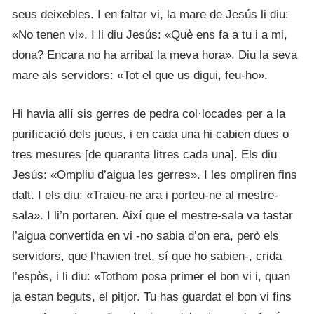
seus deixebles. I en faltar vi, la mare de Jesús li diu:
«No tenen vi». I li diu Jesús: «Què ens fa a tu i a mi,
dona? Encara no ha arribat la meva hora». Diu la seva
mare als servidors: «Tot el que us digui, feu-ho».
Hi havia allí sis gerres de pedra col·locades per a la
purificació dels jueus, i en cada una hi cabien dues o
tres mesures [de quaranta litres cada una]. Els diu
Jesús: «Ompliu d’aigua les gerres». I les ompliren fins
dalt. I els diu: «Traieu-ne ara i porteu-ne al mestre-
sala». I li’n portaren. Així que el mestre-sala va tastar
l’aigua convertida en vi -no sabia d’on era, però els
servidors, que l’havien tret, sí que ho sabien-, crida
l’espòs, i li diu: «Tothom posa primer el bon vi i, quan
ja estan beguts, el pitjor. Tu has guardat el bon vi fins