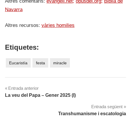
Altres comentaris:
evangeli.net;
opusdei.org;
Biblia de
Navarra
Altres recursos:
vàries homilies
Etiquetes:
Eucaristía
festa
miracle
Navegació
Entrada anterior
La veu del Papa – Gener 2025 (I)
d'entrades
Entrada següent
Transhumanisme i escatologia