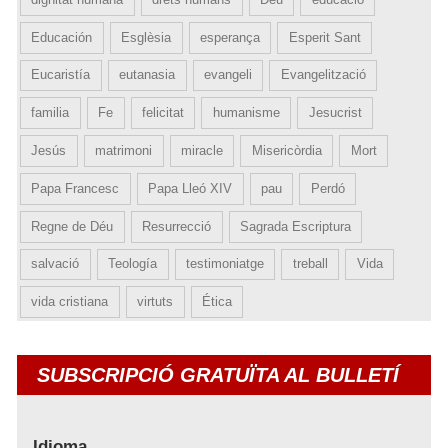
Educación
Esglèsia
esperança
Esperit Sant
Eucaristía
eutanasia
evangeli
Evangelització
familia
Fe
felicitat
humanisme
Jesucrist
Jesús
matrimoni
miracle
Misericòrdia
Mort
Papa Francesc
Papa Lleó XIV
pau
Perdó
Regne de Déu
Resurrecció
Sagrada Escriptura
salvació
Teología
testimoniatge
treball
Vida
vida cristiana
virtuts
Ética
SUBSCRIPCIÓ GRATUÏTA AL BULLETÍ
Idioma