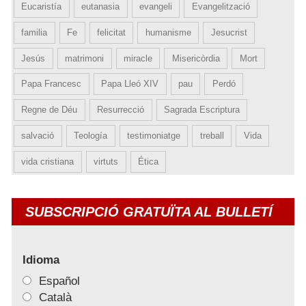
Eucaristía
eutanasia
evangeli
Evangelització
familia
Fe
felicitat
humanisme
Jesucrist
Jesús
matrimoni
miracle
Misericòrdia
Mort
Papa Francesc
Papa Lleó XIV
pau
Perdó
Regne de Déu
Resurrecció
Sagrada Escriptura
salvació
Teología
testimoniatge
treball
Vida
vida cristiana
virtuts
Ética
SUBSCRIPCIÓ GRATUÏTA AL BULLETÍ
Idioma
Español
Català