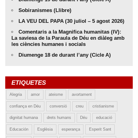
Sobiranismes (Llibre)
LA VEU DEL PAPA (30 juliol – 5 agost 2026)
Comentaris a la Magnifica humanitas (IV):
La saviesa de la Paraula de Déu en diàleg amb
les ciències humanes i socials
Diumenge 18 de durant l’any (Cicle A)
ETIQUETES
Alegria
amor
ateisme
avortament
confiança en Déu
conversió
creu
cristianisme
dignitat humana
drets humans
Déu
educació
Educación
Esglèsia
esperança
Esperit Sant