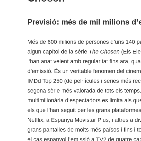
Previsió: més de mil milions d
Més de 600 milions de persones d’uns 140 paï
algun capítol de la sèrie
The Chosen
(Els Ele
l’han anat veient amb regularitat fins ara, 
d’emissió. És un veritable fenomen del cinema
IMDd Top 250 (de pel·lícules i series més re
segona sèrie més valorada de tots els temps. 
multimilionària d’espectadors es limita als que
els que l’han seguit per les grans plataformes
Netflix, a Espanya Movistar Plus, i altres a di
grans pantalles de molts més països i fins i 
el cas espanyol l’emissió a TV2 de quatre cap