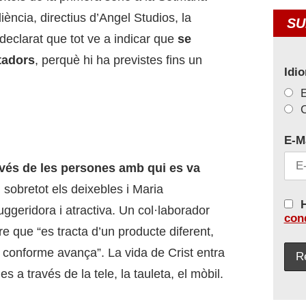
iència, directius d’Angel Studios, la
SU
declarat que tot ve a indicar que
se
tadors
, perquè hi ha previstes fins un
Idi
C
E-M
ravés de les persones amb qui es va
 sobretot els deixebles i Maria
H
ggeridora i atractiva. Un col·laborador
con
e que “es tracta d’un producte diferent,
 conforme avança”. La vida de Crist entra
es a través de la tele, la tauleta, el mòbil.