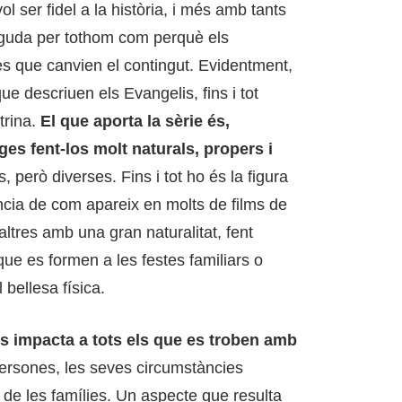
l ser fidel a la història, i més amb tants
eguda per tothom com perquè els
es que canvien el contingut. Evidentment,
 que descriuen els Evangelis, fins i tot
trina.
El que aporta la sèrie és,
tges fent-los molt naturals, propers i
 però diverses. Fins i tot ho és la figura
ncia de com apareix en molts de films de
altres amb una gran naturalitat, fent
 que es formen a les festes familiars o
bellesa física.
s impacta a tots els que es troben amb
 persones, les seves circumstàncies
da de les famílies. Un aspecte que resulta