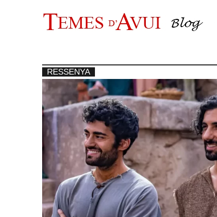
Vés
al
contingut
RESSENYA