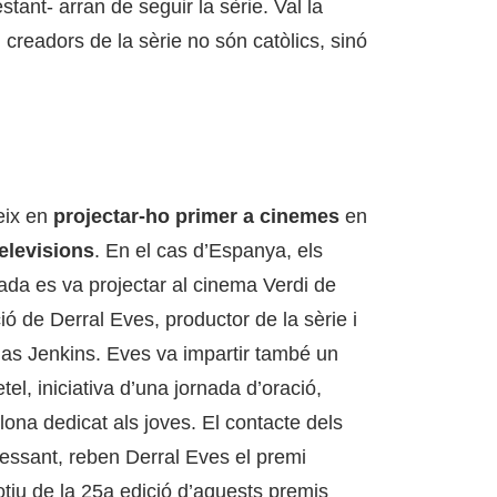
estant- arran de seguir la sèrie. Val la
creadors de la sèrie no són catòlics, sinó
eix en
projectar-ho primer a cinemes
en
televisions
. En el cas d’Espanya, els
rada es va projectar al cinema Verdi de
ió de Derral Eves, productor de la sèrie i
llas Jenkins. Eves va impartir també un
tel, iniciativa d’una jornada d’oració,
lona dedicat als joves. El contacte dels
essant, reben Derral Eves el premi
tiu de la 25a edició d’aquests premis