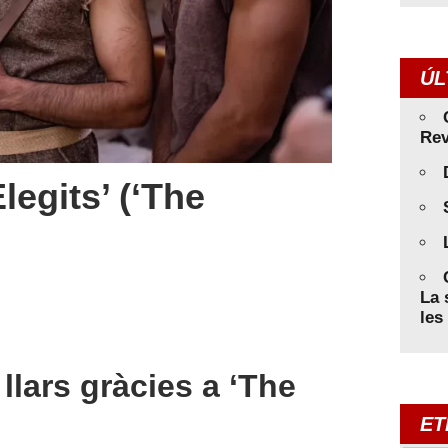
ÚL
Rev
Elegits’ (‘The
La 
les
 llars gràcies a ‘The
ET