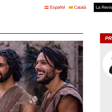
Español
Català
La Revis
Blog
Temes
PR
d'Avui