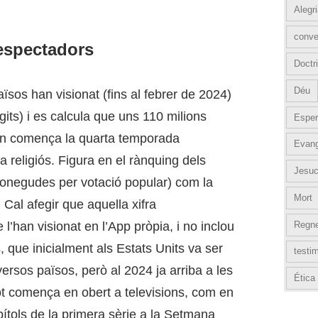
Alegr
conve
’espectadors
Doctri
Déu
sos han visionat (fins al febrer de 2024)
gits) i es calcula que uns 110 milions
Esper
quan comença la quarta temporada
Evang
 religiós. Figura en el rànquing dels
Jesuc
conegudes per votació popular) com la
Mort
Cal afegir que aquella xifra
 l’han visionat en l’App pròpia, i no inclou
Regn
, que inicialment als Estats Units va ser
testi
versos països, però al 2024 ja arriba a les
Ética
tot comença en obert a televisions, com en
ítols de la primera sèrie a la Setmana