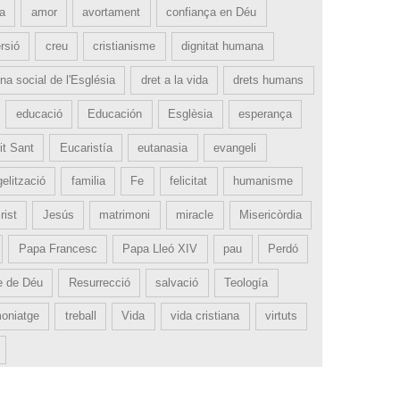
ia
amor
avortament
confiança en Déu
rsió
creu
cristianisme
dignitat humana
na social de l'Església
dret a la vida
drets humans
educació
Educación
Esglèsia
esperança
it Sant
Eucaristía
eutanasia
evangeli
elització
familia
Fe
felicitat
humanisme
rist
Jesús
matrimoni
miracle
Misericòrdia
Papa Francesc
Papa Lleó XIV
pau
Perdó
e de Déu
Resurrecció
salvació
Teología
moniatge
treball
Vida
vida cristiana
virtuts