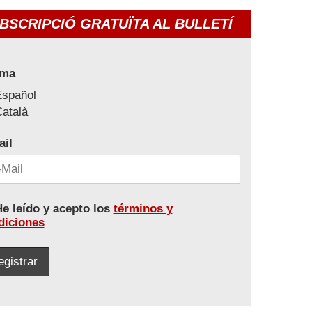
BSCRIPCIÓ GRATUÏTA AL BULLETÍ
oma
Español
atalà
ail
e leído y acepto los
términos y
diciones