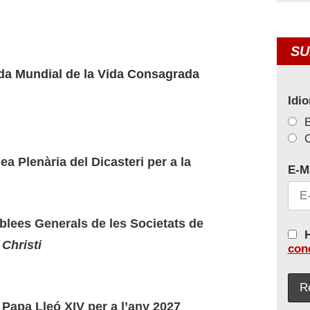
SU
da Mundial de la Vida Consagrada
Idi
C
ea Plenària del Dicasteri per a la
E-M
blees Generals de les Societats de
H
Christi
con
 Papa Lleó XIV per a l’any 2027