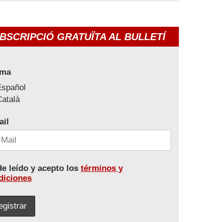
BSCRIPCIÓ GRATUÏTA AL BULLETÍ
oma
Español
atalà
ail
e leído y acepto los
términos y
diciones