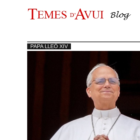
Vés
al
contingut
PAPA LLEÓ XIV