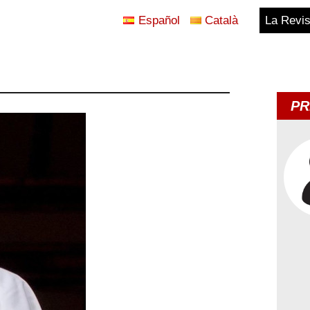
Español
Català
La Revis
Blog
Temes
PR
d'Avui