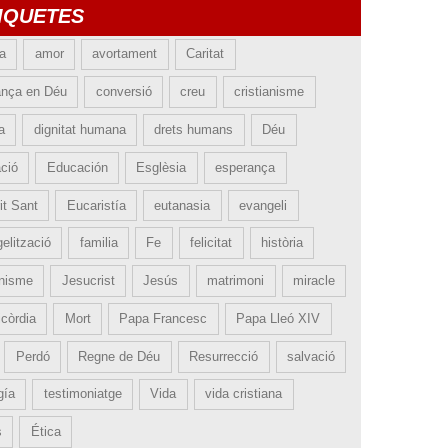
IQUETES
ia
amor
avortament
Caritat
ança en Déu
conversió
creu
cristianisme
a
dignitat humana
drets humans
Déu
ció
Educación
Esglèsia
esperança
it Sant
Eucaristía
eutanasia
evangeli
elització
familia
Fe
felicitat
història
nisme
Jesucrist
Jesús
matrimoni
miracle
icòrdia
Mort
Papa Francesc
Papa Lleó XIV
Perdó
Regne de Déu
Resurrecció
salvació
gía
testimoniatge
Vida
vida cristiana
s
Ética