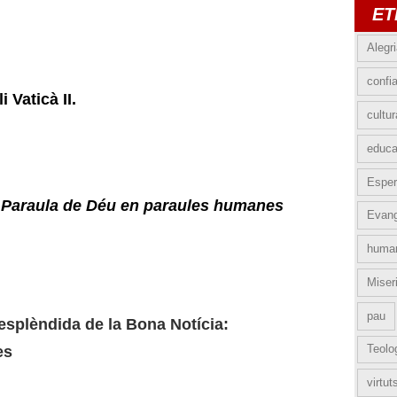
ET
Alegr
confi
 Vaticà II.
cultur
educa
Esper
 Paraula de Déu en paraules humanes
Evang
huma
Miser
pau
splèndida de la Bona Notícia:
Teolo
es
virtut