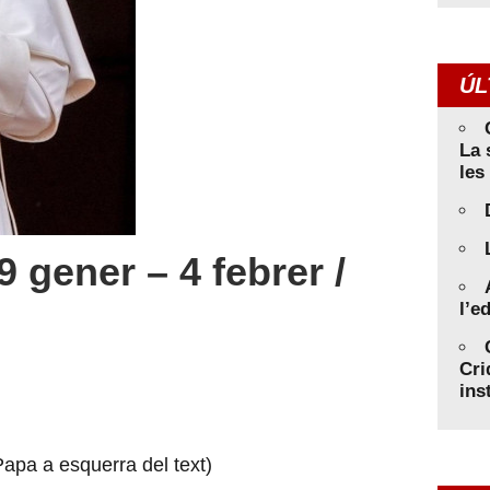
ÚL
La 
les
gener – 4 febrer /
l’e
Cri
ins
 Papa a esquerra del text)