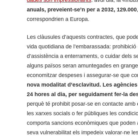
anuals, preveient-se’n per a 2032, 129.000
correspondrien a Europa.
Les clàusules d’aquests contractes, que pode
vida quotidiana de l’embarassada: prohibició d
d’assistència a enterraments, o cuidar dels seu
alguns països seran amuntegades en granges 
economitzar despeses i assegurar-se que com
nova modalitat d’esclavitud. Les agències
24 hores al dia, per seguidament fer-la de
perquè té prohibit posar-se en contacte amb
les xarxes socials o fer públiques les condic
comporta sancions econòmiques que poden a
seva vulnerabilitat els impedeix valorar-ne 