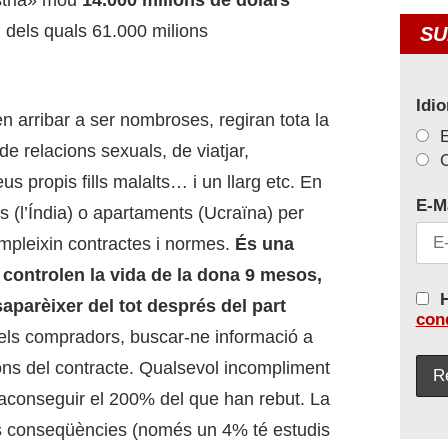
, dels quals 61.000 milions
SU
Idi
n arribar a ser nombroses, regiran tota la
e relacions sexuals, de viatjar,
C
s propis fills malalts… i un llarg etc. En
E-M
(l’Índia) o apartaments (Ucraïna) per
pleixin contractes i normes.
És una
 controlen la vida de la dona 9 mesos,
H
saparèixer del tot després del part
con
 els compradors, buscar-ne informació a
ions del contracte. Qualsevol incompliment
conseguir el 200% del que han rebut. La
les conseqüències (només un 4% té estudis