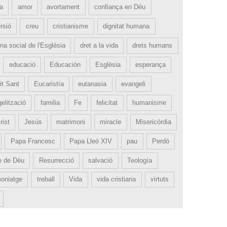
ia
amor
avortament
confiança en Déu
rsió
creu
cristianisme
dignitat humana
na social de l'Església
dret a la vida
drets humans
educació
Educación
Esglèsia
esperança
it Sant
Eucaristía
eutanasia
evangeli
elització
familia
Fe
felicitat
humanisme
rist
Jesús
matrimoni
miracle
Misericòrdia
Papa Francesc
Papa Lleó XIV
pau
Perdó
e de Déu
Resurrecció
salvació
Teología
moniatge
treball
Vida
vida cristiana
virtuts