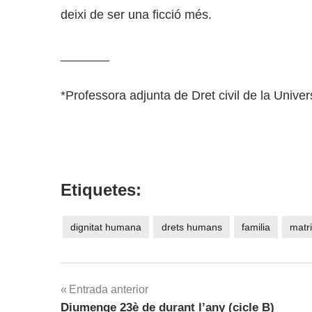
deixi de ser una ficció més.
_______
*Professora adjunta de Dret civil de la Univer
Etiquetes:
dignitat humana
drets humans
familia
matr
Navegació
Entrada anterior
Diumenge 23è de durant l’any (cicle B)