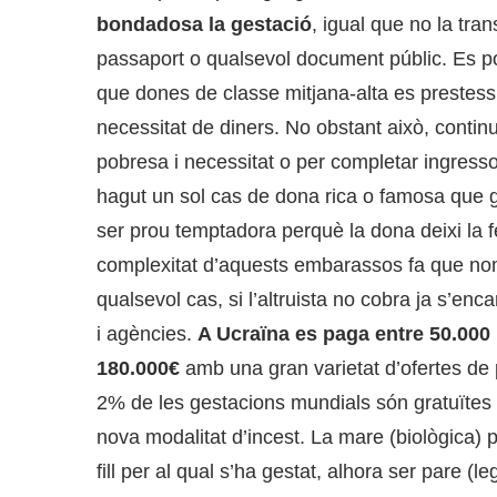
bondadosa la gestació
, igual que no la tran
passaport o qualsevol document públic. Es po
que dones de classe mitjana-alta es prestess
necessitat de diners. No obstant això, contin
pobresa i necessitat o per completar ingressos
hagut un sol cas de dona rica o famosa que g
ser prou temptadora perquè la dona deixi la fe
complexitat d’aquests embarassos fa que nomé
qualsevol cas, si l’altruista no cobra ja s’enc
i agències.
A Ucraïna es paga entre 50.000 
180.000€
amb una gran varietat d’ofertes de
2% de les gestacions mundials són gratuïtes
nova modalitat d’incest. La mare (biològica) pot
fill per al qual s’ha gestat, alhora ser pare (l