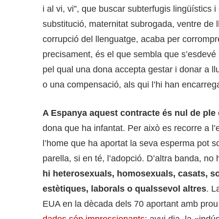
i al vi, vi”, que buscar subterfugis lingüístic
substitució, maternitat subrogada, ventre de 
corrupció del llenguatge, acaba per corrompr
precisament, és el que sembla que s’esdevé a
pel qual una dona accepta gestar i donar a ll
o una compensació, als qui l’hi han encarrega
A Espanya aquest contracte és nul de ple 
dona que ha infantat. Per això es recorre a l
l’home que ha aportat la seva esperma pot sol·li
parella, si en té, l’adopció. D’altra banda, no 
hi heterosexuals, homosexuals, casats, solt
estètiques, laborals o qualssevol altres
. L
EUA en la dècada dels 70 aportant amb prou 
dades són impressionants
: avui dia, la «ind