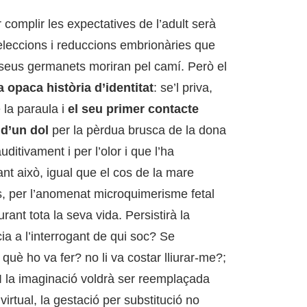
 complir les expectatives de l’adult serà
seleccions i reduccions embrionàries que
seus germanets moriran pel camí. Però el
 opaca història d’identitat
: se’l priva,
 la paraula i
el seu primer contacte
 d’un dol
per la pèrdua brusca de la dona
auditivament i per l’olor i que l’ha
nt això, igual que el cos de la mare
, per l’anomenat microquimerisme fetal
ant tota la seva vida. Persistirà la
ia a l’interrogant de qui soc? Se
què ho va fer? no li va costar lliurar-me?;
I la imaginació voldrà ser reemplaçada
irtual, la gestació per substitució no