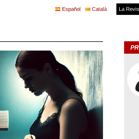
Español
Català
La Revis
Blog
Temes
PR
d'Avui