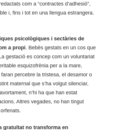
 redactats com a “contractes d’adhesió”,
e i, fins i tot en una llengua estrangera.
iques psicològiques i sectàries de
om a propi
. Bebès gestats en un cos que
 La gestació es concep com un voluntariat
eritable esquizofrènia per a la mare,
 faran percebre la tristesa, el desamor o
tint maternal que s’ha volgut silenciar,
 avortament, n’hi ha que han estat
ions. Altres vegades, no han tingut
 orfenats.
a gratuïtat no transforma en