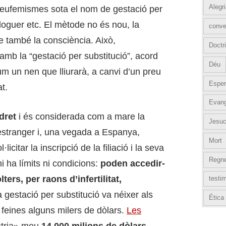
Alegr
s i eufemismes sota el nom de gestació per
lloguer etc. El mètode no és nou, la
conve
e també la consciència. Això,
Doctri
mb la “gestació per substitució”, acord
Déu
um un nen que lliurarà, a canvi d’un preu
Esper
t.
Evang
dret
i és considerada com a mare la
Jesuc
’estranger i, una vegada a Espanya,
Mort
citar la inscripció de la filiació i la seva
Regn
hi ha límits ni condicions:
poden accedir-
ers, per raons d’infertilitat,
testi
a gestació per substitució va néixer als
Ética
feines alguns milers de dòlars.
Les
ústria» mou
14.000 milions de dòlars