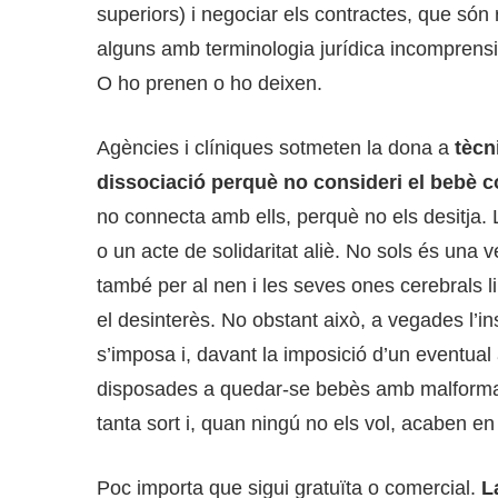
superiors) i negociar els contractes, que són
alguns amb terminologia jurídica incomprensibl
O ho prenen o ho deixen.
Agències i clíniques sotmeten la dona a
tècn
dissociació perquè no consideri el bebè c
no connecta amb ells, perquè no els desitja.
o un acte de solidaritat aliè. No sols és una v
també per al nen i les seves ones cerebrals li
el desinterès. No obstant això, a vegades l’ins
s’imposa i, davant la imposició d’un eventual
disposades a quedar-se bebès amb malformac
tanta sort i, quan ningú no els vol, acaben en
Poc importa que sigui gratuïta o comercial.
L