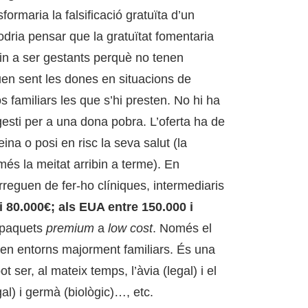
sformaria la falsificació gratuïta d’un
dria pensar que la gratuïtat fomentaria
in a ser gestants perquè no tenen
uen sent les dones en situacions de
 familiars les que s’hi presten. No hi ha
esti per a una dona pobra. L’oferta ha de
ina o posi en risc la seva salut (la
s la meitat arribin a terme). En
arreguen de fer-ho clíniques, intermediaris
i 80.000€; als EUA entre 150.000 i
 paquets
premium
a
low cost
. Només el
 en entorns majorment familiars. És una
 ser, al mateix temps, l’àvia (legal) i el
egal) i germà (biològic)…, etc.