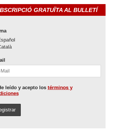
BSCRIPCIÓ GRATUÏTA AL BULLETÍ
oma
Español
atalà
ail
e leído y acepto los
términos y
diciones