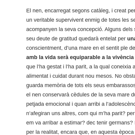
El nen, encarregat segons catàleg, i creat per
un veritable supervivent enmig de totes les 
acompanyen la seva concepció. Alguns dels 
seu deute de gratitud quedarà entelat per
una
conscientment, d’una mare en el sentit ple de
amb la vida serà equiparable a la vivència
que l’ha gestat i l’ha parit, a la qual coneixia 
alimentat i cuidat durant nou mesos. No obsta
guarda memòria de tots els seus embarassos
el nen conservarà cèdules de la seva mare dur
petjada emocional i quan arribi a l’adolescènc
n’afegiran uns altres, com qui m’ha parit? per 
em va arribar a estimar? dec tenir germans? 
per la realitat, encara que, en aquesta època v