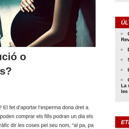
ÚL
Rev
ució o
ns?
La 
les
 El fet d’aportar l’esperma dona dret a
” poden comprar els fills podran un dia els
ET
ràfic dir les coses pel seu nom, “al pa, pa