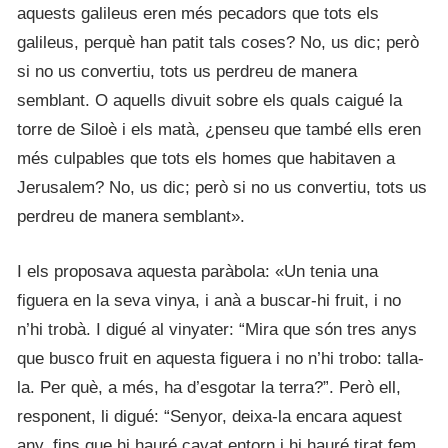
aquests galileus eren més pecadors que tots els
galileus, perquè han patit tals coses? No, us dic; però
si no us convertiu, tots us perdreu de manera
semblant. O aquells divuit sobre els quals caigué la
torre de Siloè i els matà, ¿penseu que també ells eren
més culpables que tots els homes que habitaven a
Jerusalem? No, us dic; però si no us convertiu, tots us
perdreu de manera semblant».
I els proposava aquesta paràbola: «Un tenia una
figuera en la seva vinya, i anà a buscar-hi fruit, i no
n’hi trobà. I digué al vinyater: “Mira que són tres anys
que busco fruit en aquesta figuera i no n’hi trobo: talla-
la. Per què, a més, ha d’esgotar la terra?”. Però ell,
responent, li digué: “Senyor, deixa-la encara aquest
any, fins que hi hauré cavat entorn i hi hauré tirat fem,