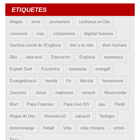
ETIQUETES
Alegria
amor
avortament
confiança en Déu
conversió
creu
cristianisme
dignitat humana
Doctrina social de l'Església
dret a la vida
drets humans
Déu
educació
Educación
Esglèsia
esperança
Esperit Sant
Eucaristía
eutanasia
evangeli
Evangelització
familia
Fe
felicitat
humanisme
Jesucrist
Jesús
matrimoni
miracle
Misericòrdia
Mort
Papa Francesc
Papa Lleó XIV
pau
Perdó
Regne de Déu
Resurrecció
salvació
Teología
testimoniatge
treball
Vida
vida cristiana
virtuts
Ética