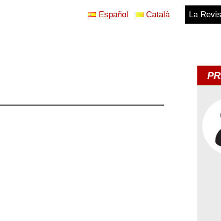
Español
Català
La Revis
Blog
Temes
PR
d'Avui