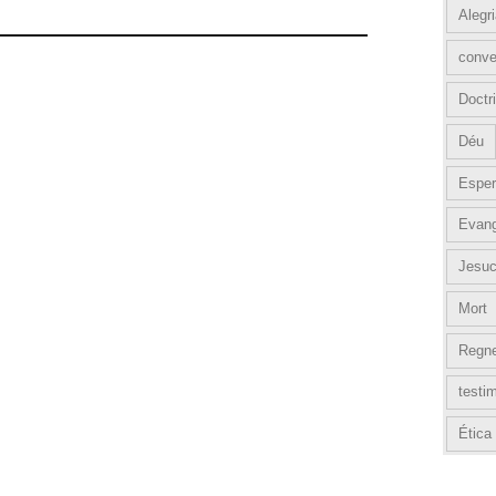
Alegr
conve
Doctri
Déu
Esper
Evang
Jesuc
Mort
Regn
testi
Ética