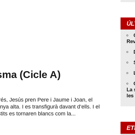
ÚL
Rev
ma (Cicle A)
La 
les
prés, Jesús pren Pere i Jaume i Joan, el
a alta. I es transfigurà davant d’ells. I el
tits es tornaren blancs com la...
ET