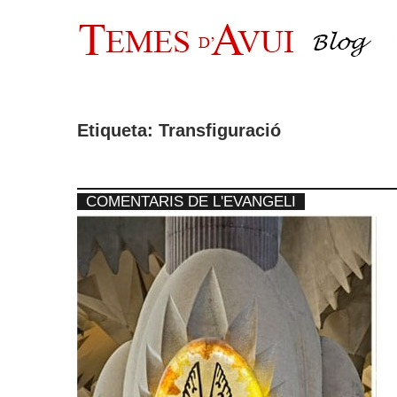
Vés
al
contingut
Etiqueta:
Transfiguració
COMENTARIS DE L'EVANGELI