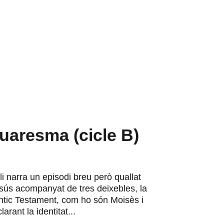
aresma (cicle B)
 narra un episodi breu però quallat
esús acompanyat de tres deixebles, la
ntic Testament, com ho són Moisès i
arant la identitat...