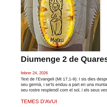
Diumenge 2 de Quares
febrer 24, 2026
Text de l’Evangeli (Mt 17,1-9): I sis dies des
seu germà, i se’ls enduu a part en una muntany
seu rostre resplendí com el sol, i els seus ves
TEMES D'AVUI