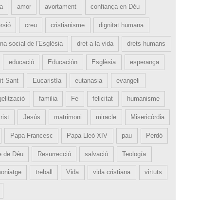
ia
amor
avortament
confiança en Déu
rsió
creu
cristianisme
dignitat humana
na social de l'Església
dret a la vida
drets humans
educació
Educación
Esglèsia
esperança
it Sant
Eucaristía
eutanasia
evangeli
elització
familia
Fe
felicitat
humanisme
rist
Jesús
matrimoni
miracle
Misericòrdia
Papa Francesc
Papa Lleó XIV
pau
Perdó
e de Déu
Resurrecció
salvació
Teología
moniatge
treball
Vida
vida cristiana
virtuts