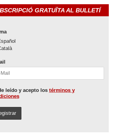
BSCRIPCIÓ GRATUÏTA AL BULLETÍ
oma
Español
atalà
ail
e leído y acepto los
términos y
diciones