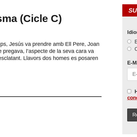
SU
ma (Cicle C)
Idi
emps, Jesús va prendre amb Ell Pere, Joan
C
e pregava, l’aspecte de la seva cara va
r esclatant. Llavors dos homes es posaren
E-M
H
con