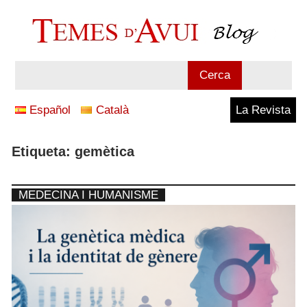
Vés
al
contingut
Blog
Cerca
Temes
Español
Català
La Revista
d'Avui
Etiqueta:
gemètica
MEDECINA I HUMANISME