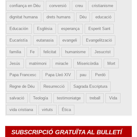
confiança en Déu
conversió
creu
cristianisme
dignitat humana
drets humans
Déu
educació
Educación
Esglèsia
esperança
Esperit Sant
Eucaristía
eutanasia
evangeli
Evangelització
familia
Fe
felicitat
humanisme
Jesucrist
Jesús
matrimoni
miracle
Misericòrdia
Mort
Papa Francesc
Papa Lleó XIV
pau
Perdó
Regne de Déu
Resurrecció
Sagrada Escriptura
salvació
Teología
testimoniatge
treball
Vida
vida cristiana
virtuts
Ética
SUBSCRIPCIÓ GRATUÏTA AL BULLETÍ