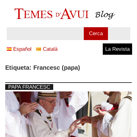
Vés
al
contingut
Blog
Cerca
Temes
Español
Català
La Revista
d'Avui
Etiqueta:
Francesc (papa)
PAPA FRANCESC