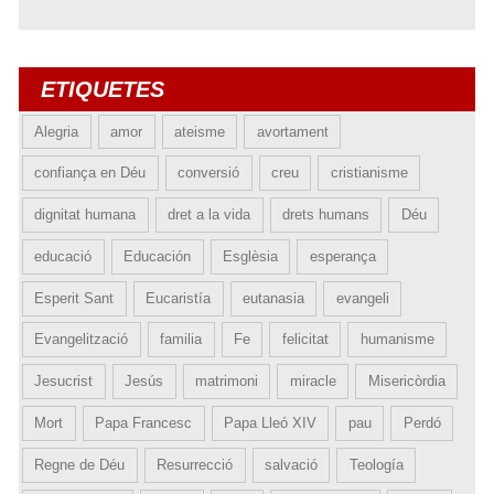
ETIQUETES
Alegria
amor
ateisme
avortament
confiança en Déu
conversió
creu
cristianisme
dignitat humana
dret a la vida
drets humans
Déu
educació
Educación
Esglèsia
esperança
Esperit Sant
Eucaristía
eutanasia
evangeli
Evangelització
familia
Fe
felicitat
humanisme
Jesucrist
Jesús
matrimoni
miracle
Misericòrdia
Mort
Papa Francesc
Papa Lleó XIV
pau
Perdó
Regne de Déu
Resurrecció
salvació
Teología