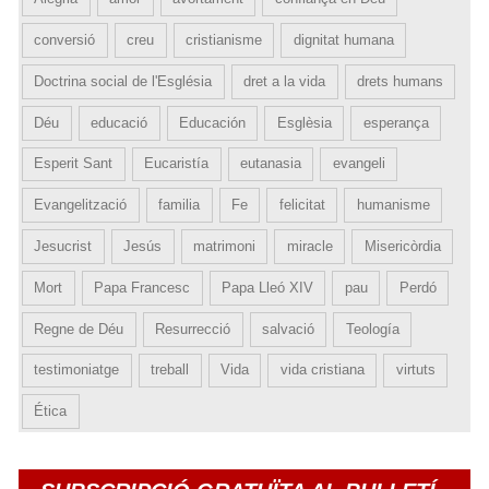
conversió
creu
cristianisme
dignitat humana
Doctrina social de l'Església
dret a la vida
drets humans
Déu
educació
Educación
Esglèsia
esperança
Esperit Sant
Eucaristía
eutanasia
evangeli
Evangelització
familia
Fe
felicitat
humanisme
Jesucrist
Jesús
matrimoni
miracle
Misericòrdia
Mort
Papa Francesc
Papa Lleó XIV
pau
Perdó
Regne de Déu
Resurrecció
salvació
Teología
testimoniatge
treball
Vida
vida cristiana
virtuts
Ética