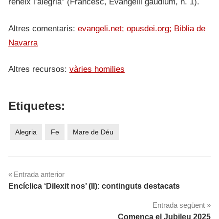
reneix l’alegria” (Francesc, Evangelii gaudium, n. 1).
Altres comentaris:
evangeli.net;
opusdei.org;
Biblia de
Navarra
Altres recursos:
vàries homilies
Etiquetes:
Alegria
Fe
Mare de Déu
Navegació
Entrada anterior
Encíclica ‘Dilexit nos’ (II): continguts destacats
d'entrades
Entrada següent
Comença el Jubileu 2025