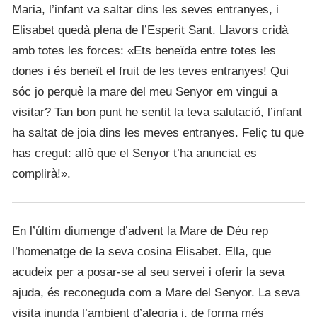
Maria, l’infant va saltar dins les seves entranyes, i
Elisabet quedà plena de l’Esperit Sant. Llavors cridà
amb totes les forces: «Ets beneïda entre totes les
dones i és beneït el fruit de les teves entranyes! Qui
sóc jo perquè la mare del meu Senyor em vingui a
visitar? Tan bon punt he sentit la teva salutació, l’infant
ha saltat de joia dins les meves entranyes. Feliç tu que
has cregut: allò que el Senyor t’ha anunciat es
complirà!».
En l’últim diumenge d’advent la Mare de Déu rep
l’homenatge de la seva cosina Elisabet. Ella, que
acudeix per a posar-se al seu servei i oferir la seva
ajuda, és reconeguda com a Mare del Senyor. La seva
visita inunda l’ambient d’alegria i, de forma més