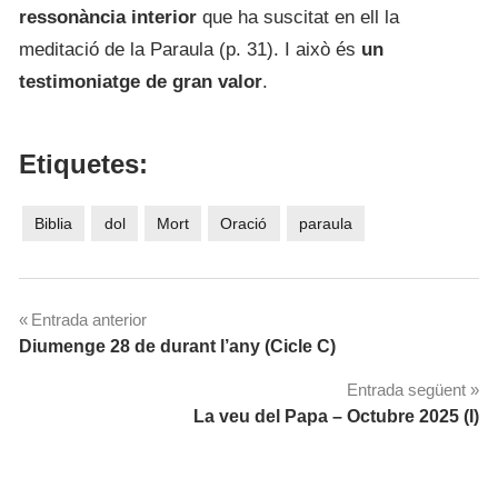
ressonància interior
que ha suscitat en ell la
meditació de la Paraula (p. 31). I això és
un
testimoniatge de gran valor
.
Etiquetes:
Biblia
dol
Mort
Oració
paraula
Navegació
Entrada anterior
Diumenge 28 de durant l’any (Cicle C)
d'entrades
Entrada següent
La veu del Papa – Octubre 2025 (I)