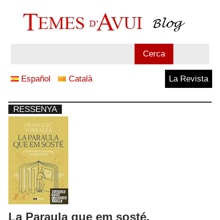
Vés
al
contingut
Blog
Cerca
Temes
Español
Català
La Revista
d'Avui
RESSENYA
La Paraula que em sosté.