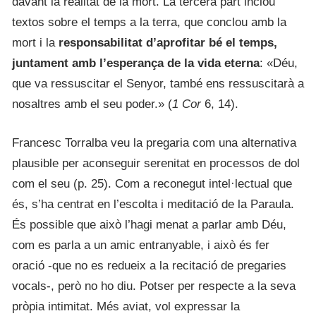
davant la realitat de la mort. La tercera part inclou
textos sobre el temps a la terra, que conclou amb la
mort i la
responsabilitat d’aprofitar bé el temps,
juntament amb l’esperança de la vida eterna
: «Déu,
que va ressuscitar el Senyor, també ens ressuscitarà a
nosaltres amb el seu poder.» (
1 Cor
6, 14).
Francesc Torralba veu la pregaria com una alternativa
plausible per aconseguir serenitat en processos de dol
com el seu (p. 25). Com a reconegut intel·lectual que
és, s’ha centrat en l’escolta i meditació de la Paraula.
És possible que això l’hagi menat a parlar amb Déu,
com es parla a un amic entranyable, i això és fer
oració -que no es redueix a la recitació de pregaries
vocals-, però no ho diu. Potser per respecte a la seva
pròpia intimitat. Més aviat, vol expressar la