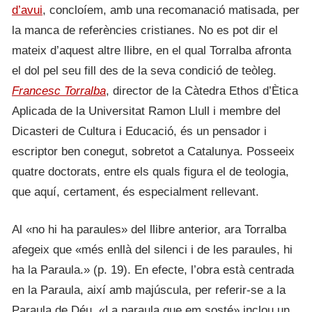
d’avui
, concloíem, amb una recomanació matisada, per
la manca de referències cristianes. No es pot dir el
mateix d’aquest altre llibre, en el qual Torralba afronta
el dol pel seu fill des de la seva condició de teòleg.
Francesc Torralba
, director de la Càtedra Ethos d’Ètica
Aplicada de la Universitat Ramon Llull i membre del
Dicasteri de Cultura i Educació, és un pensador i
escriptor ben conegut, sobretot a Catalunya. Posseeix
quatre doctorats, entre els quals figura el de teologia,
que aquí, certament, és especialment rellevant.
Al «no hi ha paraules» del llibre anterior, ara Torralba
afegeix que «més enllà del silenci i de les paraules, hi
ha la Paraula.» (p. 19). En efecte, l’obra està centrada
en la Paraula, així amb majúscula, per referir-se a la
Paraula de Déu. «La paraula que em sosté» inclou un