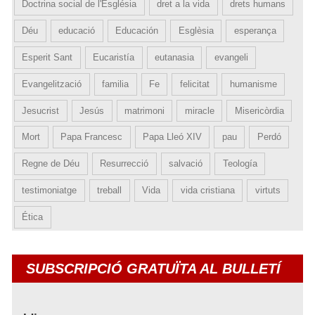
Doctrina social de l'Església
dret a la vida
drets humans
Déu
educació
Educación
Esglèsia
esperança
Esperit Sant
Eucaristía
eutanasia
evangeli
Evangelització
familia
Fe
felicitat
humanisme
Jesucrist
Jesús
matrimoni
miracle
Misericòrdia
Mort
Papa Francesc
Papa Lleó XIV
pau
Perdó
Regne de Déu
Resurrecció
salvació
Teología
testimoniatge
treball
Vida
vida cristiana
virtuts
Ética
SUBSCRIPCIÓ GRATUÏTA AL BULLETÍ