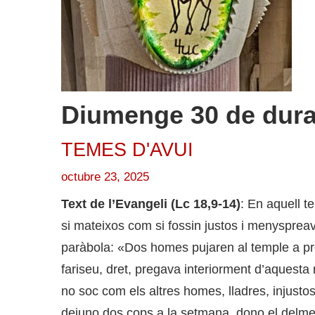
Diumenge 30 de duran
TEMES D'AVUI
octubre 23, 2025
Text de l’Evangeli (Lc 18,9-14)
: En aquell 
si mateixos com si fossin justos i menyspreav
paràbola: «Dos homes pujaren al temple a prega
fariseu, dret, pregava interiorment d’aquest
no soc com els altres homes, lladres, injusto
dejuno dos cops a la setmana, dono el delme de