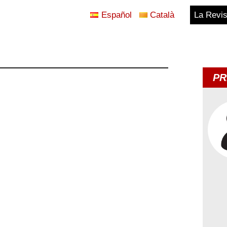
Español
Català
La Revis
Blog
Temes
PR
d'Avui