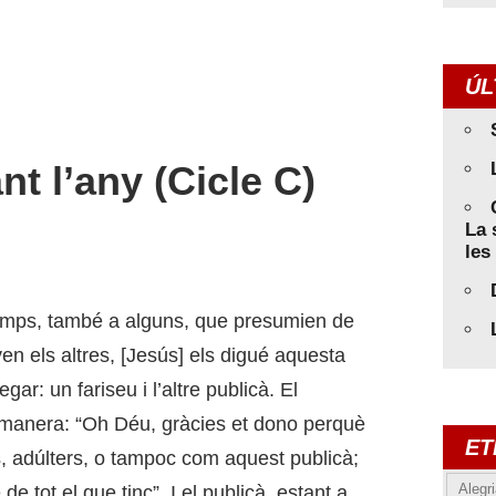
ÚL
t l’any (Cicle C)
La 
les
temps, també a alguns, que presumien de
en els altres, [Jesús] els digué aquesta
r: un fariseu i l’altre publicà. El
a manera: “Oh Déu, gràcies et dono perquè
ET
s, adúlters, o tampoc com aquest publicà;
Alegr
 tot el que tinc”. I el publicà, estant a