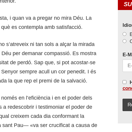
nterior.
SU
sista, i quan va a pregar no mira Déu. La
Idi
n què es contempla amb satisfacció.
C
no s’atreveix ni tan sols a alçar la mirada
de Déu per demanar compassió. Es mostra
E-M
tat de perdó. Sap que, si pot acostar-se
 Senyor sempre acull un cor penedit. I és
da la que rep el premi de la salvació.
H
con
només en l’eficiència i en el poder dels
a redescobrir i testimoniar el poder de
qual creixem cada dia conformant la
ma sant Pau— «va ser crucificat a causa de