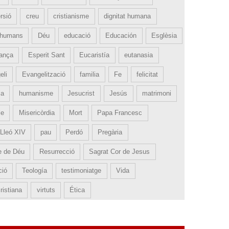
rsió
creu
cristianisme
dignitat humana
 humans
Déu
educació
Educación
Esglèsia
ança
Esperit Sant
Eucaristía
eutanasia
eli
Evangelització
familia
Fe
felicitat
ia
humanisme
Jesucrist
Jesús
matrimoni
le
Misericòrdia
Mort
Papa Francesc
Lleó XIV
pau
Perdó
Pregària
e de Déu
Resurrecció
Sagrat Cor de Jesus
ció
Teología
testimoniatge
Vida
ristiana
virtuts
Ética