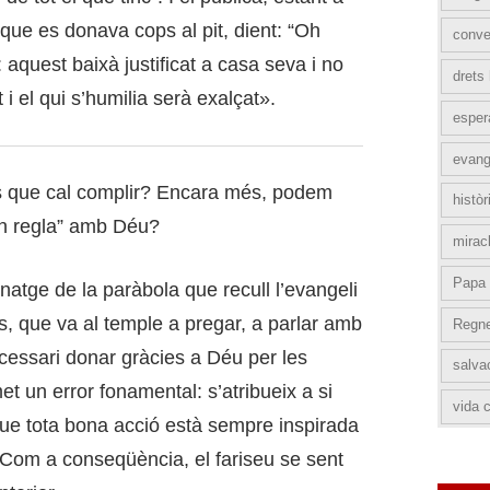
nó que es donava cops al pit, dient: “Oh
conve
 aquest baixà justificat a casa seva i no
drets
 i el qui s’humilia serà exalçat».
esper
evang
es que cal complir? Encara més, podem
històr
“en regla” amb Déu?
mirac
Papa 
atge de la paràbola que recull l’evangeli
ós, que va al temple a pregar, a parlar amb
Regn
cessari donar gràcies a Déu per les
salva
 un error fonamental: s’atribueix a si
vida c
que tota bona acció està sempre inspirada
. Com a conseqüència, el fariseu se sent