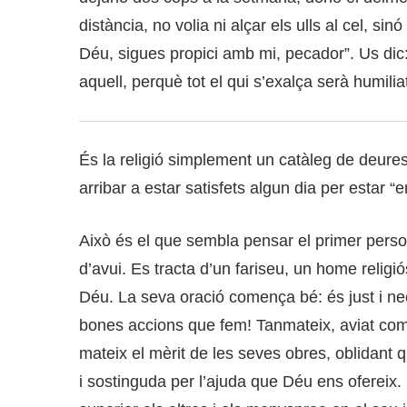
distància, no volia ni alçar els ulls al cel, si
Déu, sigues propici amb mi, pecador”. Us dic:
aquell, perquè tot el qui s’exalça serà humiliat
És la religió simplement un catàleg de deur
arribar a estar satisfets algun dia per estar 
Això és el que sembla pensar el primer person
d’avui. Es tracta d’un fariseu, un home religi
Déu. La seva oració comença bé: és just i ne
bones accions que fem! Tanmateix, aviat comet
mateix el mèrit de les seves obres, oblidant 
i sostinguda per l’ajuda que Déu ens ofereix