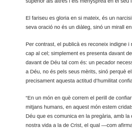
superior als altres i els menysprea en el seu i
El fariseu es gloria en si mateix, és un narci
seva oració no és un diàleg, sinó un mirall e
Per contrast, el publicà es reconeix indigne i 
cap al cel; simplement es presenta davant 
davant de Déu tal com és: un pecador necessi
a Déu, no és pels seus mèrits, sinó perquè el
precisament aquesta actitud d’humilitat confia
“En un món en què correm el perill de confiar 
mitjans humans, en aquest món estem cridats 
Déu que es comunica en la pregària, amb la 
nostra vida a la de Crist, el qual —com afir