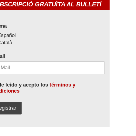
BSCRIPCIÓ GRATUÏTA AL BULLETÍ
oma
Español
atalà
ail
e leído y acepto los
términos y
diciones