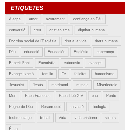
ETIQUETES
Alegria
amor
avortament
confiança en Déu
conversió
creu
cristianisme
dignitat humana
Doctrina social de l'Església
dret a la vida
drets humans
Déu
educació
Educación
Esglèsia
esperança
Esperit Sant
Eucaristía
eutanasia
evangeli
Evangelització
familia
Fe
felicitat
humanisme
Jesucrist
Jesús
matrimoni
miracle
Misericòrdia
Mort
Papa Francesc
Papa Lleó XIV
pau
Perdó
Regne de Déu
Resurrecció
salvació
Teología
testimoniatge
treball
Vida
vida cristiana
virtuts
Ética