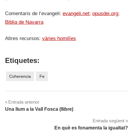
Comentaris de l’evangeli:
evangeli.net;
opusdei.org;
Biblia de Navarra
Altres recursos:
vàries homilíes
Etiquetes:
Coherencia
Fe
Navegació
Entrada anterior
Una llum a la Vall Fosca (llibre)
d'entrades
Entrada següent
En què es fonamenta la igualtat?