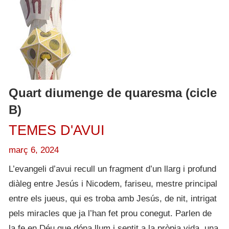
Quart diumenge de quaresma (cicle
B)
TEMES D'AVUI
març 6, 2024
L’evangeli d’avui recull un fragment d’un llarg i profund
diàleg entre Jesús i Nicodem, fariseu, mestre principal
entre els jueus, qui es troba amb Jesús, de nit, intrigat
pels miracles que ja l’han fet prou conegut. Parlen de
la fe en Déu que dóna llum i sentit a la pròpia vida, una