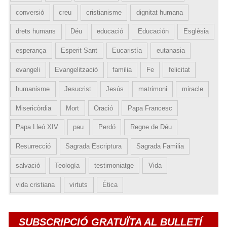
conversió
creu
cristianisme
dignitat humana
drets humans
Déu
educació
Educación
Esglèsia
esperança
Esperit Sant
Eucaristía
eutanasia
evangeli
Evangelització
familia
Fe
felicitat
humanisme
Jesucrist
Jesús
matrimoni
miracle
Misericòrdia
Mort
Oració
Papa Francesc
Papa Lleó XIV
pau
Perdó
Regne de Déu
Resurrecció
Sagrada Escriptura
Sagrada Familia
salvació
Teología
testimoniatge
Vida
vida cristiana
virtuts
Ética
SUBSCRIPCIÓ GRATUÏTA AL BULLETÍ