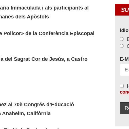
ria Immaculada i als participants al
SU
manes dels Apòstols
Idi
te Policor» de la Conferència Episcopal
C
uia del Sagrat Cor de Jesús, a Castro
E-M
H
con
mez al 70è Congrés d’Educació
a Anaheim, Califòrnia