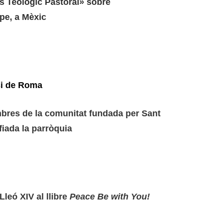
és Teològic Pastoral» sobre
pe, a Mèxic
si de Roma
bres de la comunitat fundada per Sant
fiada la parròquia
leó XIV al llibre
Peace Be with You!