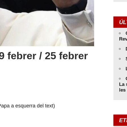
ÚL
Rev
febrer / 25 febrer
La 
les
 Papa a esquerra del text)
ET