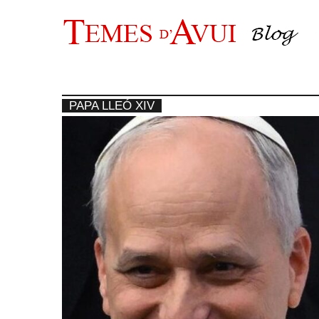
Vés
al
contingut
PAPA LLEÓ XIV