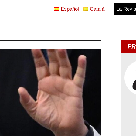
Español
Català
La Revis
Blog
Temes
PR
d'Avui