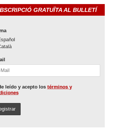
BSCRIPCIÓ GRATUÏTA AL BULLETÍ
oma
Español
atalà
ail
e leído y acepto los
términos y
diciones