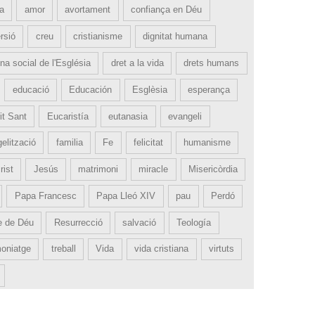
ia
amor
avortament
confiança en Déu
rsió
creu
cristianisme
dignitat humana
na social de l'Església
dret a la vida
drets humans
educació
Educación
Esglèsia
esperança
it Sant
Eucaristía
eutanasia
evangeli
elització
familia
Fe
felicitat
humanisme
rist
Jesús
matrimoni
miracle
Misericòrdia
Papa Francesc
Papa Lleó XIV
pau
Perdó
e de Déu
Resurrecció
salvació
Teología
moniatge
treball
Vida
vida cristiana
virtuts