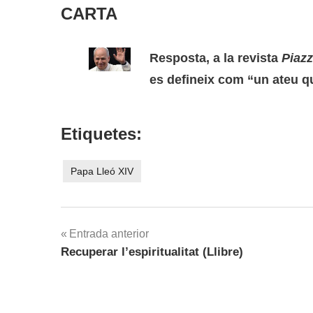
CARTA
Resposta, a la revista
Piazz
es defineix com “un ateu q
Etiquetes:
Papa Lleó XIV
Navegació
Entrada anterior
Recuperar l’espiritualitat (Llibre)
d'entrades