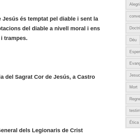
Alegr
conve
 Jesús és temptat pel diable i sent la
ptacions del diable a nivell moral i ens
Doctri
i trampes.
Déu
Esper
Evang
Jesuc
uia del Sagrat Cor de Jesús, a Castro
Mort
Regn
testi
Ética
General dels Legionaris de Crist