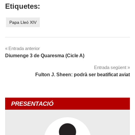
Etiquetes:
Papa Lleó XIV
Navegació
Entrada anterior
Diumenge 3 de Quaresma (Cicle A)
d'entrades
Entrada següent
Fulton J. Sheen: podrà ser beatificat aviat
PRESENTACIÓ