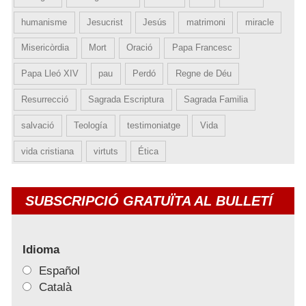
humanisme
Jesucrist
Jesús
matrimoni
miracle
Misericòrdia
Mort
Oració
Papa Francesc
Papa Lleó XIV
pau
Perdó
Regne de Déu
Resurrecció
Sagrada Escriptura
Sagrada Familia
salvació
Teología
testimoniatge
Vida
vida cristiana
virtuts
Ética
SUBSCRIPCIÓ GRATUÏTA AL BULLETÍ
Idioma
Español
Català