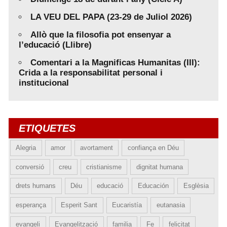
LA VEU DEL PAPA (23-29 de Juliol 2026)
Allò que la filosofia pot ensenyar a
l’educació (Llibre)
Comentari a la Magnificas Humanitas (III):
Crida a la responsabilitat personal i
institucional
ETIQUETES
Alegria
amor
avortament
confiança en Déu
conversió
creu
cristianisme
dignitat humana
drets humans
Déu
educació
Educación
Esglèsia
esperança
Esperit Sant
Eucaristía
eutanasia
evangeli
Evangelització
familia
Fe
felicitat