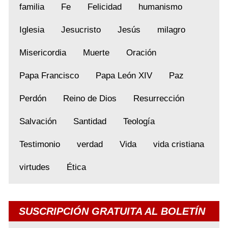
familia
Fe
Felicidad
humanismo
Iglesia
Jesucristo
Jesús
milagro
Misericordia
Muerte
Oración
Papa Francisco
Papa León XIV
Paz
Perdón
Reino de Dios
Resurrección
Salvación
Santidad
Teología
Testimonio
verdad
Vida
vida cristiana
virtudes
Ética
SUSCRIPCIÓN GRATUITA AL BOLETÍN