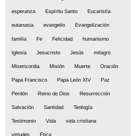
esperanza
Espíritu Santo
Eucaristía
eutanasia
evangelio
Evangelización
familia
Fe
Felicidad
humanismo
Iglesia
Jesucristo
Jesús
milagro
Misericordia
Misión
Muerte
Oración
Papa Francisco
Papa León XIV
Paz
Perdón
Reino de Dios
Resurrección
Salvación
Santidad
Teología
Testimonio
Vida
vida cristiana
virtudes
Ética