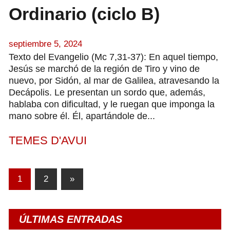
Ordinario (ciclo B)
septiembre 5, 2024
Texto del Evangelio (Mc 7,31-37): En aquel tiempo,
Jesús se marchó de la región de Tiro y vino de
nuevo, por Sidón, al mar de Galilea, atravesando la
Decápolis. Le presentan un sordo que, además,
hablaba con dificultad, y le ruegan que imponga la
mano sobre él. Él, apartándole de...
TEMES D'AVUI
Paginación
Entradas
1
2
»
siguientes
de
entradas
ÚLTIMAS ENTRADAS