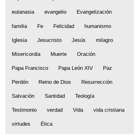
eutanasia
evangelio
Evangelización
familia
Fe
Felicidad
humanismo
Iglesia
Jesucristo
Jesús
milagro
Misericordia
Muerte
Oración
Papa Francisco
Papa León XIV
Paz
Perdón
Reino de Dios
Resurrección
Salvación
Santidad
Teología
Testimonio
verdad
Vida
vida cristiana
virtudes
Ética