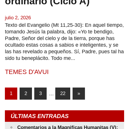
ordinario (Ciclo A)
julio 2, 2026
Texto del Evangelio (Mt 11,25-30): En aquel tiempo,
tomando Jesús la palabra, dijo: «Yo te bendigo,
Padre, Señor del cielo y de la tierra, porque has
ocultado estas cosas a sabios e inteligentes, y se
las has revelado a pequeños. Sí, Padre, pues tal ha
sido tu beneplácito. Todo me...
TEMES D'AVUI
Paginación
Entradas
1
2
3
…
22
»
siguientes
de
entradas
ÚLTIMAS ENTRADAS
Comentarios a la Magnificas Humanitas (V):