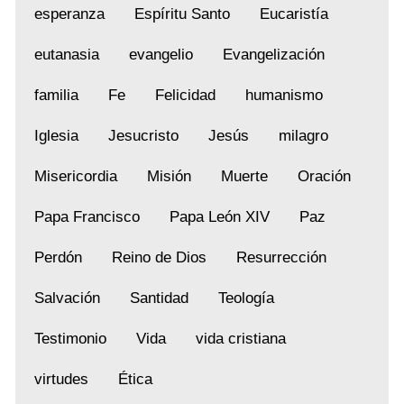
esperanza
Espíritu Santo
Eucaristía
eutanasia
evangelio
Evangelización
familia
Fe
Felicidad
humanismo
Iglesia
Jesucristo
Jesús
milagro
Misericordia
Misión
Muerte
Oración
Papa Francisco
Papa León XIV
Paz
Perdón
Reino de Dios
Resurrección
Salvación
Santidad
Teología
Testimonio
Vida
vida cristiana
virtudes
Ética