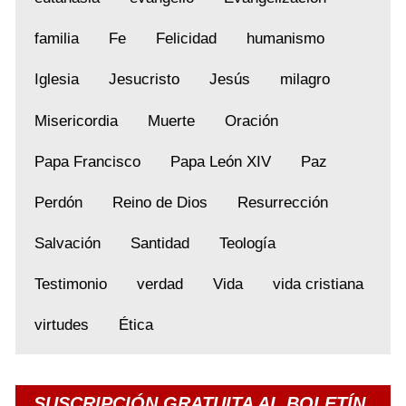
familia
Fe
Felicidad
humanismo
Iglesia
Jesucristo
Jesús
milagro
Misericordia
Muerte
Oración
Papa Francisco
Papa León XIV
Paz
Perdón
Reino de Dios
Resurrección
Salvación
Santidad
Teología
Testimonio
verdad
Vida
vida cristiana
virtudes
Ética
SUSCRIPCIÓN GRATUITA AL BOLETÍN