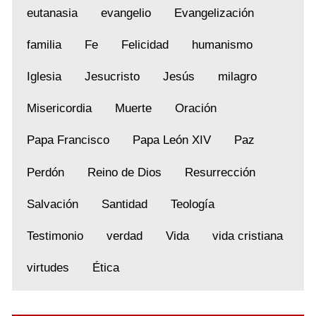
eutanasia
evangelio
Evangelización
familia
Fe
Felicidad
humanismo
Iglesia
Jesucristo
Jesús
milagro
Misericordia
Muerte
Oración
Papa Francisco
Papa León XIV
Paz
Perdón
Reino de Dios
Resurrección
Salvación
Santidad
Teología
Testimonio
verdad
Vida
vida cristiana
virtudes
Ética