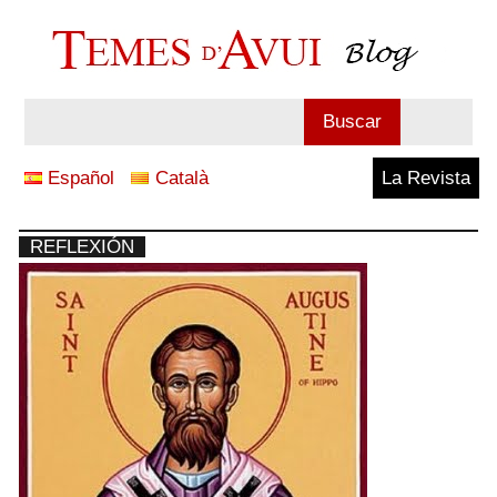
Saltar
al
contenido
Blog
Buscar
Temes
Español
Català
La Revista
d'Avui
REFLEXIÓN