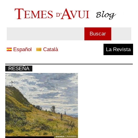
Saltar
al
contenido
Blog
Buscar
Temes
Español
Català
La Revista
d'Avui
RESEÑA