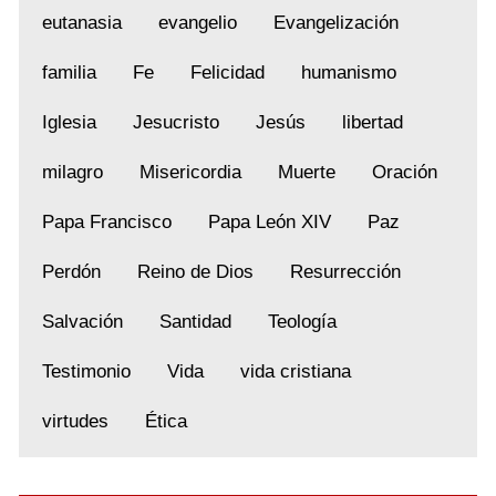
eutanasia
evangelio
Evangelización
familia
Fe
Felicidad
humanismo
Iglesia
Jesucristo
Jesús
libertad
milagro
Misericordia
Muerte
Oración
Papa Francisco
Papa León XIV
Paz
Perdón
Reino de Dios
Resurrección
Salvación
Santidad
Teología
Testimonio
Vida
vida cristiana
virtudes
Ética