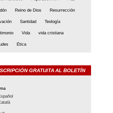
dón
Reino de Dios
Resurrección
vación
Santidad
Teología
timonio
Vida
vida cristiana
tudes
Ética
SCRIPCIÓN GRATUITA AL BOLETÍN
oma
Español
atalà