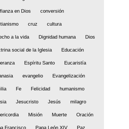
fianza en Dios
conversión
stianismo
cruz
cultura
echo a la vida
Dignidad humana
Dios
trina social de la Iglesia
Educación
eranza
Espíritu Santo
Eucaristía
anasia
evangelio
Evangelización
ilia
Fe
Felicidad
humanismo
esia
Jesucristo
Jesús
milagro
ericordia
Misión
Muerte
Oración
a Francisco
Papa León XIV
Paz