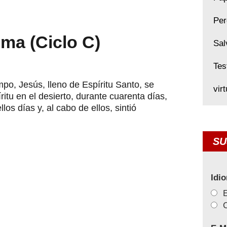
Per
ma (Ciclo C)
Sal
Tes
mpo, Jesús, lleno de Espíritu Santo, se
vir
ritu en el desierto, durante cuarenta días,
os días y, al cabo de ellos, sintió
SU
Idi
C