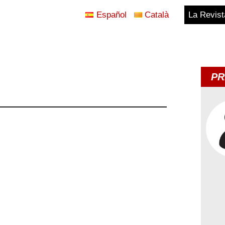
Español
Català
La Revist
Blog
Temes
PR
d'Avui