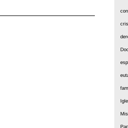
con
cri
der
Doc
esp
eut
fam
Igl
Mis
Pap