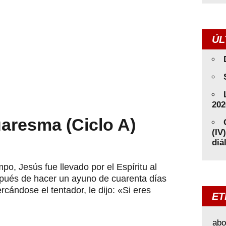
ÚL
202
aresma (Ciclo A)
(IV
diá
po, Jesús fue llevado por el Espíritu al
espués de hacer un ayuno de cuarenta días
rcándose el tentador, le dijo: «Si eres
ET
abo