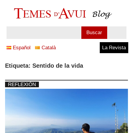
Saltar
al
contenido
Blog
Buscar
Temes
Español
Català
La Revista
d'Avui
Etiqueta:
Sentido de la vida
REFLEXIÓN