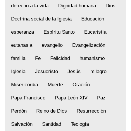
derecho a la vida
Dignidad humana
Dios
Doctrina social de la Iglesia
Educación
esperanza
Espíritu Santo
Eucaristía
eutanasia
evangelio
Evangelización
familia
Fe
Felicidad
humanismo
Iglesia
Jesucristo
Jesús
milagro
Misericordia
Muerte
Oración
Papa Francisco
Papa León XIV
Paz
Perdón
Reino de Dios
Resurrección
Salvación
Santidad
Teología