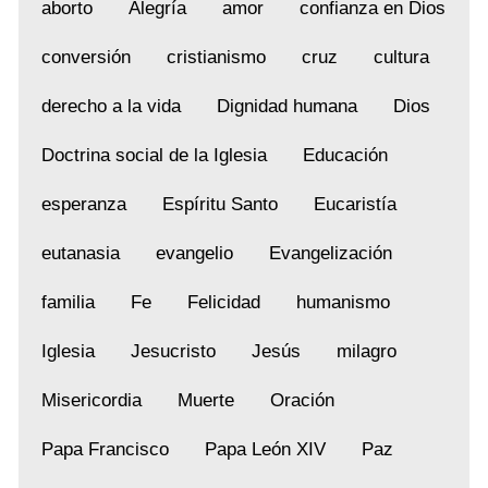
aborto
Alegría
amor
confianza en Dios
conversión
cristianismo
cruz
cultura
derecho a la vida
Dignidad humana
Dios
Doctrina social de la Iglesia
Educación
esperanza
Espíritu Santo
Eucaristía
eutanasia
evangelio
Evangelización
familia
Fe
Felicidad
humanismo
Iglesia
Jesucristo
Jesús
milagro
Misericordia
Muerte
Oración
Papa Francisco
Papa León XIV
Paz