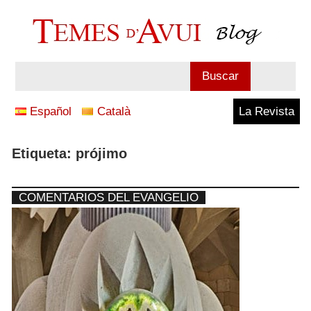
Saltar
al
contenido
Blog
Buscar
Temes
Español
Català
La Revista
d'Avui
Etiqueta:
prójimo
COMENTARIOS DEL EVANGELIO